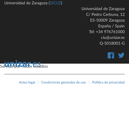
Universidad de Zaragoza (
SICUZ
)
Universidad de Zaragoza
C/ Pedro Cerbuna, 12
ES-50009 Zaragoza
España / Spain
Tel: +34 976761000
ciu@unizar.es
Q-5018001-G
Servido por nodo: estudios
Aviso legal
|
Condiciones generales de uso
|
Política de privacidad