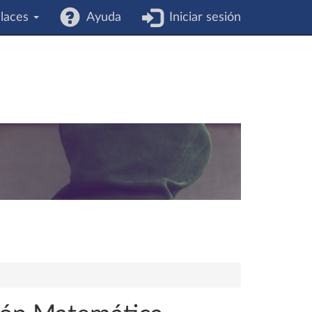
laces
Ayuda
Iniciar sesión