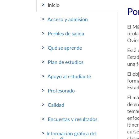
>
Inicio
Por
>
Acceso y admisión
El Má
>
Perfiles de salida
titul
Ovied
>
Qué se aprende
Está 
Estad
>
Plan de estudios
una f
El ob
>
Apoyo al estudiante
forma
Estad
>
Profesorado
El má
>
de en
Calidad
temas
enfoc
>
Encuestas y resultados
itine
curse
>
Información gráfica del
clase