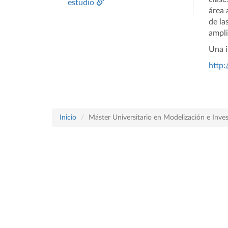
estudio
área 
de la
ampli
Una i
http:
Inicio
Máster Universitario en Modelización e Inve