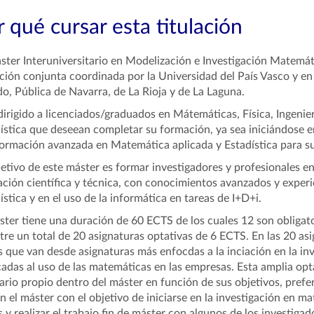
 qué cursar esta titulación
ster Interuniversitario en Modelización e Investigación Matemá
ación conjunta coordinada por la Universidad del País Vasco y en
o, Pública de Navarra, de La Rioja y de La Laguna.
dirigido a licenciados/graduados en Mátemáticas, Física, Ingeni
ística que deseean completar su formación, ya sea iniciándose 
ormación avanzada en Matemática aplicada y Estadística para su
jetivo de este máster es formar investigadores y profesionales 
ción científica y técnica, con conocimientos avanzados y experi
ística y en el uso de la informática en tareas de I+D+i.
ster tiene una duración de 60 ECTS de los cuales 12 son obligatori
tre un total de 20 asignaturas optativas de 6 ECTS. En las 20 as
 que van desde asignaturas más enfocdas a la inciación en la in
adas al uso de las matemáticas en las empresas. Esta amplia opta
rario propio dentro del máster en función de sus objetivos, pre
n el máster con el objetivo de iniciarse en la investigación en ma
s y realizar el trabajo fin de máster con algunos de los investig