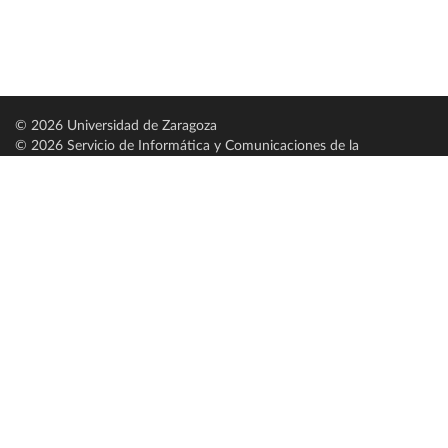
© 2026 Universidad de Zaragoza
© 2026 Servicio de Informática y Comunicaciones de la
Universidad de Zaragoza (
SICUZ
)
Universidad de Zaragoza
C/ Pedro Cerbuna, 12
ES-50009 Zaragoza
España / Spain
Tel: +34 976761000
ciu@unizar.es
Q-5018001-G
Servido por nodo: estudios
Aviso legal
|
Condiciones generales de uso
|
Política de privacidad