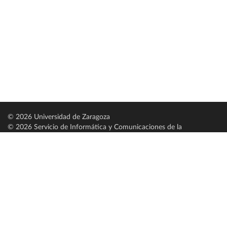
© 2026 Universidad de Zaragoza
© 2026 Servicio de Informática y Comunicaciones de la
Universidad de Zaragoza (
SICUZ
)
Universidad de Zaragoza
C/ Pedro Cerbuna, 12
ES-50009 Zaragoza
España / Spain
Tel: +34 976761000
ciu@unizar.es
Q-5018001-G