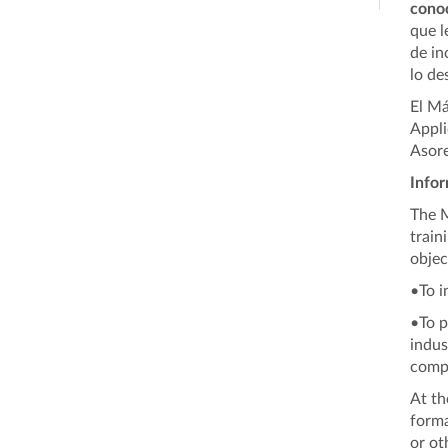
conoc
que l
de in
lo de
El Má
Appli
Asore
Infor
The M
train
objec
•To i
•To 
indus
comp
At th
forma
or ot