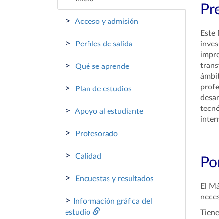
Pr
>
Acceso y admisión
Este 
>
Perfiles de salida
inves
impre
>
trans
Qué se aprende
ámbit
profe
>
Plan de estudios
desar
tecnó
>
Apoyo al estudiante
inter
>
Profesorado
>
Calidad
Por
>
Encuestas y resultados
El Má
neces
>
Información gráfica del
estudio
Tien