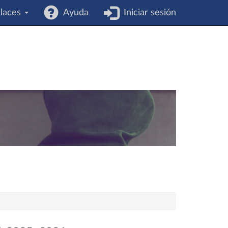
laces
Ayuda
Iniciar sesión