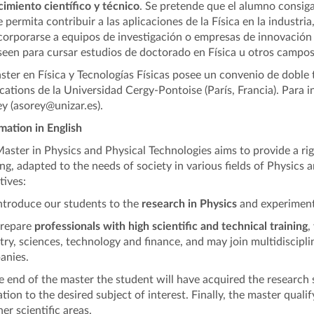
imiento científico y técnico
. Se pretende que el alumno consiga
e permita contribuir a las aplicaciones de la Física en la industria
corporarse a equipos de investigación o empresas de innovación 
seen para cursar estudios de doctorado en Física u otros campos
ster en Física y Tecnologías Físicas posee un convenio de doble 
cations de la Universidad Cergy-Pontoise (París, Francia). Para 
y (asorey@unizar.es).
mation in English
aster in Physics and Physical Technologies aims to provide a r
ing, adapted to the needs of society in various fields of Physics 
tives:
ntroduce our students to the
research in Physics
and experiment
prepare
professionals with high scientific and technical training
,
try, sciences, technology and finance, and may join multidiscipl
anies.
e end of the master the student will have acquired the research sk
tion to the desired subject of interest. Finally, the master quali
her scientific areas.