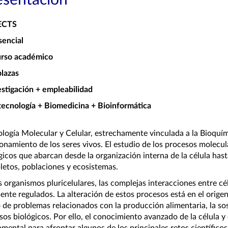
esentación
 ECTS
sencial
urso académico
plazas
estigación + empleabilidad
tecnología + Biomedicina + Bioinformática
ología Molecular y Celular, estrechamente vinculada a la Bioquím
onamiento de los seres vivos. El estudio de los procesos molecul
gicos que abarcan desde la organización interna de la célula has
etos, poblaciones y ecosistemas.
s organismos pluricelulares, las complejas interacciones entre c
ente regulados. La alteración de estos procesos está en el orige
de problemas relacionados con la producción alimentaria, la sos
sos biológicos. Por ello, el conocimiento avanzado de la célula y