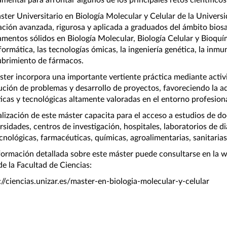
mental para afrontar algunos de los principales retos científicos,
ster Universitario en Biología Molecular y Celular de la Univers
ción avanzada, rigurosa y aplicada a graduados del ámbito biosan
mentos sólidos en Biología Molecular, Biología Celular y Bioquí
formática, las tecnologías ómicas, la ingeniería genética, la inmun
brimiento de fármacos.
ster incorpora una importante vertiente práctica mediante activi
ución de problemas y desarrollo de proyectos, favoreciendo la a
ticas y tecnológicas altamente valoradas en el entorno profesiona
alización de este máster capacita para el acceso a estudios de doc
rsidades, centros de investigación, hospitales, laboratorios de d
cnológicas, farmacéuticas, químicas, agroalimentarias, sanitaria
formación detallada sobre este máster puede consultarse en la we
e la Facultad de Ciencias:
://ciencias.unizar.es/master-en-biologia-molecular-y-celular