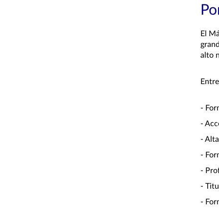
Por
El Má
grand
alto 
Entre
- For
- Acc
- Alt
- For
- Pro
- Tit
- For