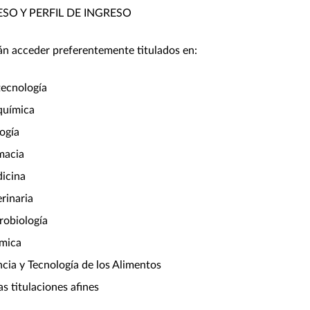
SO Y PERFIL DE INGRESO
n acceder preferentemente titulados en:
tecnología
química
logía
macia
icina
erinaria
robiología
mica
ncia y Tecnología de los Alimentos
as titulaciones afines