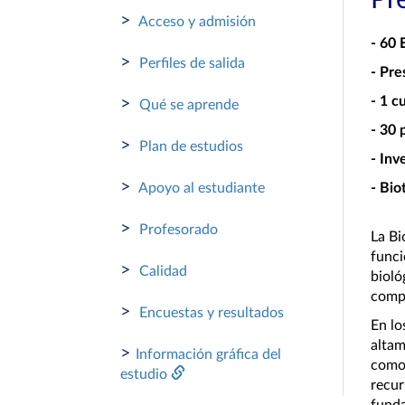
Pr
>
Acceso y admisión
- 60
>
Perfiles de salida
- Pre
- 1 c
>
Qué se aprende
- 30 
>
Plan de estudios
- Inv
>
Apoyo al estudiante
- Bio
>
Profesorado
La Bi
funci
>
Calidad
bioló
compl
>
Encuestas y resultados
En lo
altam
>
Información gráfica del
como 
estudio
recur