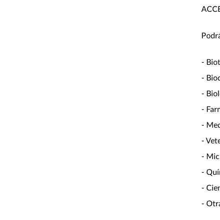
ACCE
Podrá
- Bio
- Bio
- Bio
- Far
- Med
- Vet
- Mic
- Quí
- Cie
- Otr