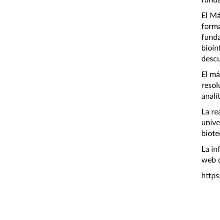
funda
El Má
forma
funda
bioin
descu
El má
resol
analí
La re
unive
biote
La in
web d
https