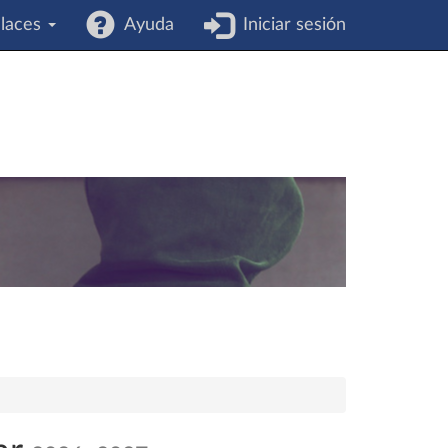
laces
Ayuda
Iniciar sesión