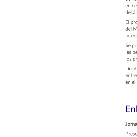
en ce
del á
El pr
del M
inter
Se pr
les p
los p
Desde
enfre
en el
En
Jorna
Prese