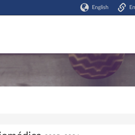
English
En