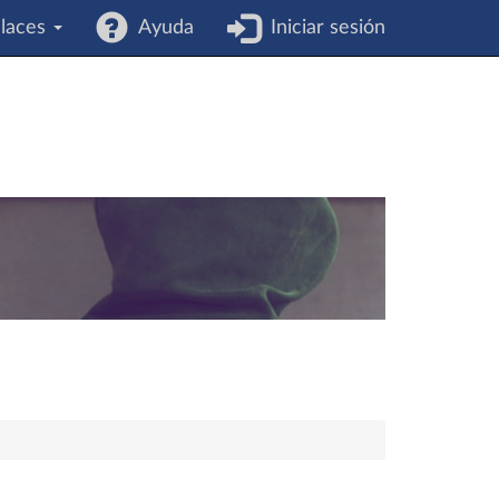
laces
Ayuda
Iniciar sesión