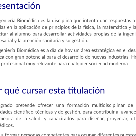
esentación
geniería Biomédica es la disciplina que intenta dar respuestas 
as en la aplicación de principios de la física, la matemática y l
itar al alumno para desarrollar actividades propias de la ingenie
sarial y la atención sanitaria y su gestión.
geniería Biomédica es a día de hoy un área estratégica en el de
ea con gran potencial para el desarrollo de nuevas industrias. H
 profesional muy relevante para cualquier sociedad moderna.
 qué cursar esta titulación
 grado pretende ofrecer una formación multidisciplinar de
idades científico-técnicas y de gestión, para contribuir al avan
mejora de la salud, y capacitados para diseñar, proyectar, ut
dicos.
 a formar personas competentes para ocupar diferentes puestos 