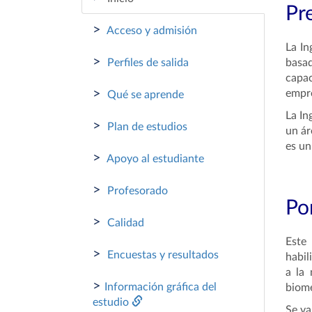
Pr
>
Acceso y admisión
La In
>
Perfiles de salida
basad
capac
>
empre
Qué se aprende
La In
>
Plan de estudios
un ár
es un
>
Apoyo al estudiante
>
Profesorado
Por
>
Calidad
Este
>
Encuestas y resultados
habil
a la 
>
Información gráfica del
biomé
estudio
Se va