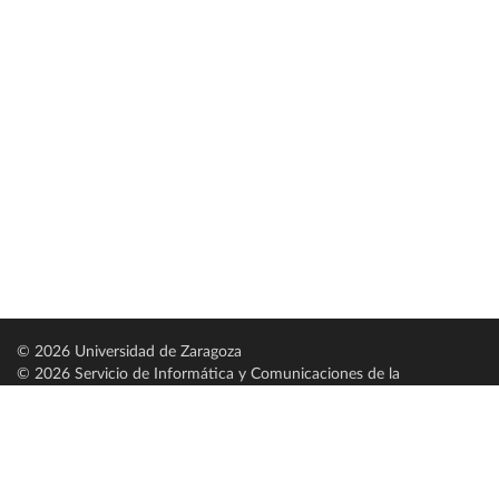
© 2026 Universidad de Zaragoza
© 2026 Servicio de Informática y Comunicaciones de la
Universidad de Zaragoza (
SICUZ
)
Universidad de Zaragoza
C/ Pedro Cerbuna, 12
ES-50009 Zaragoza
España / Spain