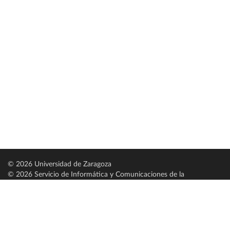
© 2026 Universidad de Zaragoza
© 2026 Servicio de Informática y Comunicaciones de la
Universidad de Zaragoza (
SICUZ
)
Universidad de Zaragoza
C/ Pedro Cerbuna, 12
ES-50009 Zaragoza
España / Spain