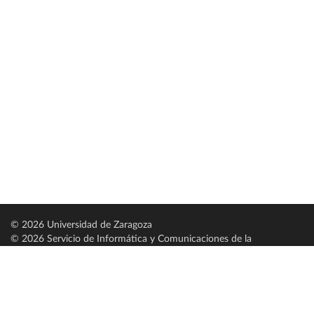
© 2026 Universidad de Zaragoza
© 2026 Servicio de Informática y Comunicaciones de la
Universidad de Zaragoza (
SICUZ
)
Universidad de Zaragoza
C/ Pedro Cerbuna, 12
ES-50009 Zaragoza
España / Spain