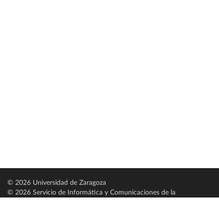
© 2026 Universidad de Zaragoza
© 2026 Servicio de Informática y Comunicaciones de la
Universidad de Zaragoza (
SICUZ
)
Universidad de Zaragoza