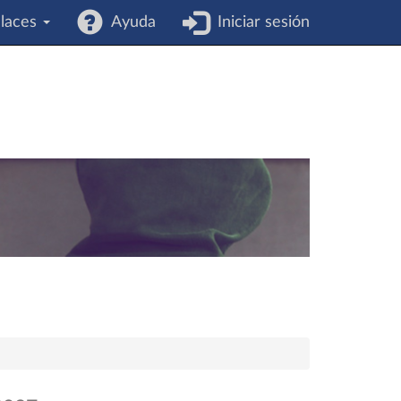
laces
Ayuda
Iniciar sesión