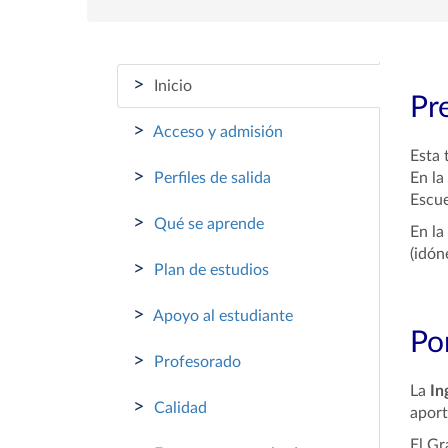
>
Inicio
Pr
>
Acceso y admisión
Esta 
>
Perfiles de salida
En la
Escue
>
Qué se aprende
En la
(idón
>
Plan de estudios
>
Apoyo al estudiante
Por
>
Profesorado
La
In
>
Calidad
aport
El Gr