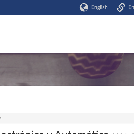
English
En
a