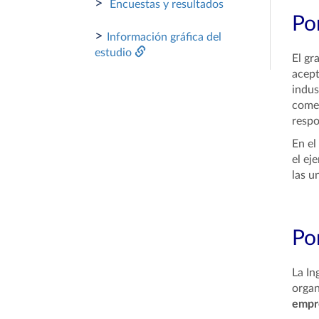
>
Encuestas y resultados
Por
>
Información gráfica del
estudio
El gr
acept
indus
comer
respo
En el
el ej
las u
Por
La In
organ
empre