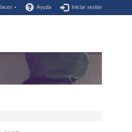
laces
Ayuda
Iniciar sesión