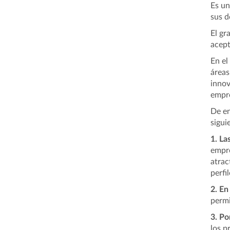
Es u
sus d
El gr
acept
En el
áreas
innov
empre
De en
sigui
1. La
empre
atrac
perfi
2. En
permi
3. Po
los p