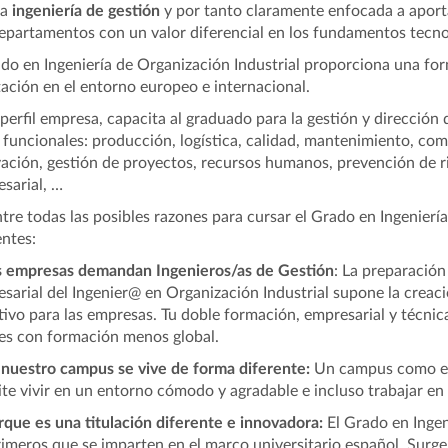
na
ingeniería de gestión
y por tanto claramente enfocada a aporta
epartamentos con un valor diferencial en los fundamentos tecnol
ado en Ingeniería de Organización Industrial proporciona una fo
ación en el entorno europeo e internacional.
 perfil empresa, capacita al graduado para la gestión y dirección 
 funcionales: producción, logística, calidad, mantenimiento, com
ación, gestión de proyectos, recursos humanos, prevención de ri
sarial, …
tre todas las posibles razones para cursar el Grado en Ingenierí
entes:
s empresas demandan Ingenieros/as de Gestión
: La preparació
sarial del Ingenier@ en Organización Industrial supone la creac
tivo para las empresas. Tu doble formación, empresarial y técnic
les con formación menos global.
 nuestro campus se vive de forma diferente:
Un campus como el 
te vivir en un entorno cómodo y agradable e incluso trabajar en
rque es una titulación diferente e innovadora:
El Grado en Ingen
rimeros que se imparten en el marco universitario español. Surg