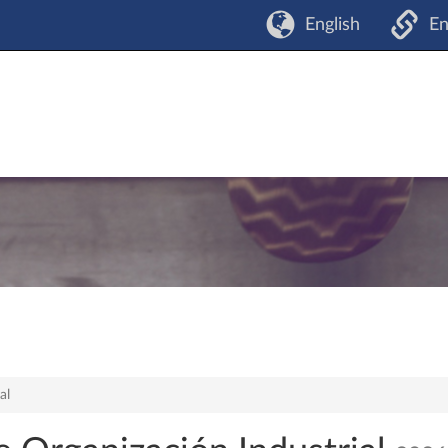
English
En
al