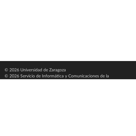
© 2026 Universidad de Zaragoza
© 2026 Servicio de Informática y Comunicaciones de la
Universidad de Zaragoza (
SICUZ
)
Universidad de Zaragoza
C/ Pedro Cerbuna, 12
ES-50009 Zaragoza
España / Spain
Tel: +34 976761000
ciu@unizar.es
Q-5018001-G