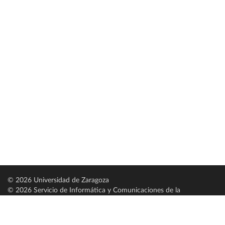
© 2026 Universidad de Zaragoza
© 2026 Servicio de Informática y Comunicaciones de la
Universidad de Zaragoza (
SICUZ
)
Universidad de Zaragoza
C/ Pedro Cerbuna, 12