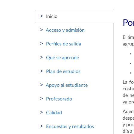
>
Inicio
Por
>
Acceso y admisión
El ám
>
Perfiles de salida
agrup
>
Qué se aprende
>
Plan de estudios
La fo
>
Apoyo al estudiante
costu
de ne
>
Profesorado
valor
Ademá
>
Calidad
despe
y pro
>
Encuestas y resultados
día a