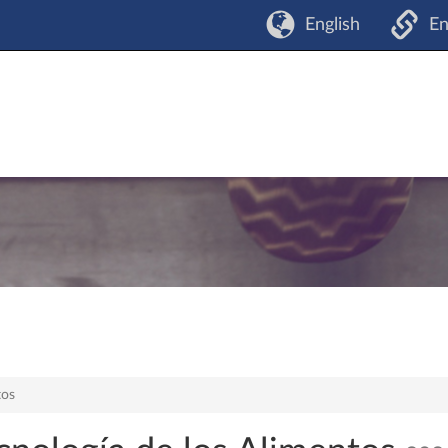
English
En
tos