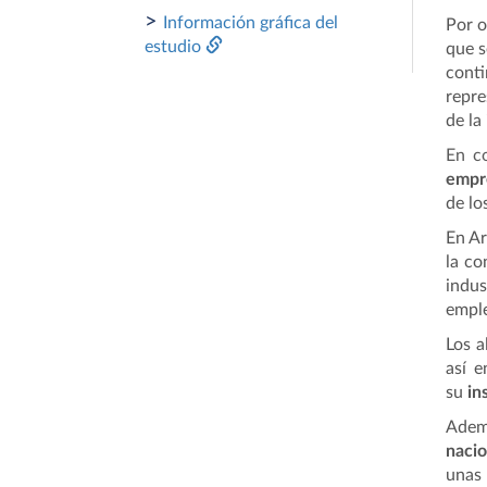
>
Información gráfica del
Por o
estudio
que s
conti
repre
de la
En co
empre
de lo
En Ar
la co
indus
emple
Los a
así e
su
in
Ademá
nacio
unas