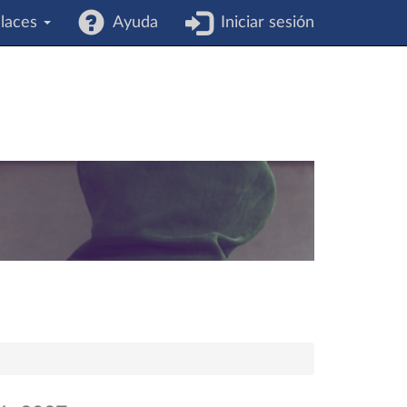
laces
Ayuda
Iniciar sesión