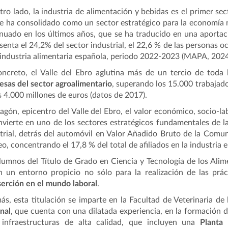
tro lado, la industria de alimentación y bebidas es el primer sec
e ha consolidado como un sector estratégico para la economía
nuado en los últimos años, que se ha traducido en una aportaci
senta el 24,2% del sector industrial, el 22,6 % de las personas o
 industria alimentaria española, periodo 2022-2023 (MAPA, 2024
ncreto, el Valle del Ebro aglutina más
de un tercio de toda 
sas del sector agroalimentario
, superando los 15.000 trabajado
s 4.000 millones de euros (datos de 2017).
agón, epicentro del Valle del Ebro, el valor económico, socio-lab
nvierte en uno de los sectores estratégicos fundamentales de 
trial, detrás del automóvil en Valor Añadido Bruto de la Com
o, concentrando el 17,8 % del total de afiliados en la industria
lumnos del Título de Grado en Ciencia y Tecnología de los Ali
n un entorno propicio no sólo para la realización de las prác
serción en el mundo laboral
.
s, esta titulación se imparte en la Facultad de Veterinaria
de 
nal
, que cuenta con una dilatada experiencia, en la formación d
 infraestructuras de alta calidad, que incluyen una
Planta 