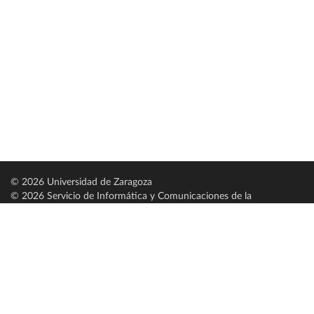
© 2026 Universidad de Zaragoza
© 2026 Servicio de Informática y Comunicaciones de la
Universidad de Zaragoza (
SICUZ
)
Universidad de Zaragoza
C/ Pedro Cerbuna, 12
ES-50009 Zaragoza
España / Spain
Tel: +34 976761000
ciu@unizar.es
Q-5018001-G