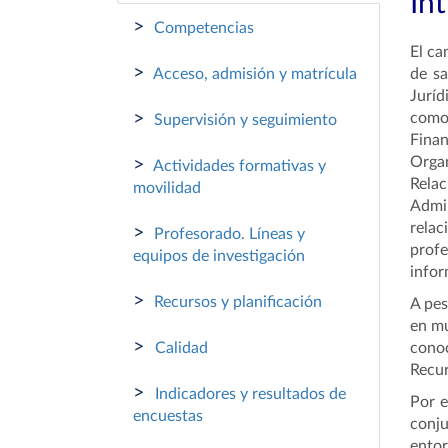
In
>
Competencias
El ca
>
Acceso, admisión y matrícula
de sa
Juríd
>
como 
Supervisión y seguimiento
Fina
Organ
>
Actividades formativas y
Relac
movilidad
Admin
relac
>
Profesorado. Líneas y
profe
equipos de investigación
infor
>
Recursos y planificación
A pes
en mu
>
Calidad
conoc
Recur
>
Indicadores y resultados de
Por e
encuestas
conju
ento