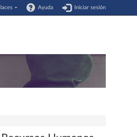
laces
Ayuda
Iniciar sesión