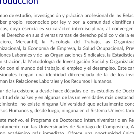
troducción
mpo de estudio, investigación y práctica profesional de las Re
ber propio, reconocido por ley y por la comunidad científica n
icas, cuya esencia es su carácter interdisciplinar, al converge
el Derecho en sus diversas ramas de derecho público y de la emp
nciero, Mercantil), la Psicología del Trabajo, las Organi
izacional, la Economía de Empresa, la Salud Ocupacional, Prev
iones Laborales y de las Organizaciones Sindicales, la Estadística
istración, la Metodología de Investigación Social y Organizacio
ión con el mundo del trabajo, el empleo y el desempleo. Este car
sionales tengan una identidad diferenciada de la de los inve
man las Relaciones Laborales y los Recursos Humanos.
ar de la existencia desde hace décadas de los estudios de Doc
ltitud de países y en algunas de las universidades más destaca
imiento, no existe ninguna Universidad que actualmente conc
sos Humanos y, desde luego, ninguna en el Sistema Universitario
ste motivo, el Programa de Doctorado Interuniversitario en R
ntamente con las Universidades de Santiago de Compostela, A
rno académico más inmediato. Ofrece una oportunidad única,