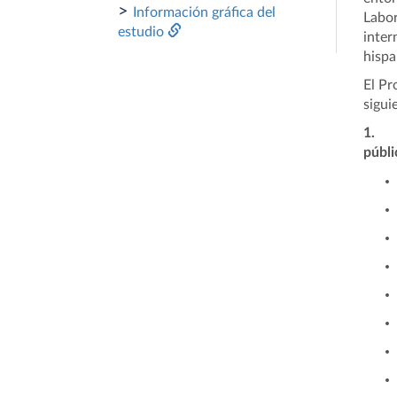
>
Información gráfica del
Labo
estudio
inte
hispa
El Pr
sigui
1.
públi