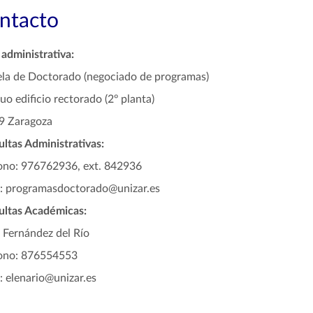
ntacto
administrativa:
la de Doctorado (negociado de programas)
uo edificio rectorado (2º planta)
9 Zaragoza
ltas Administrativas:
ono: 976762936, ext. 842936
: programasdoctorado@unizar.es
ultas Académicas:
 Fernández del Río
fono: 876554553
: elenario@unizar.es