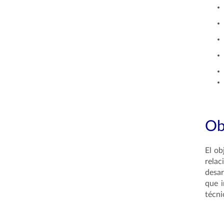
Ob
El ob
relac
desar
que i
técni