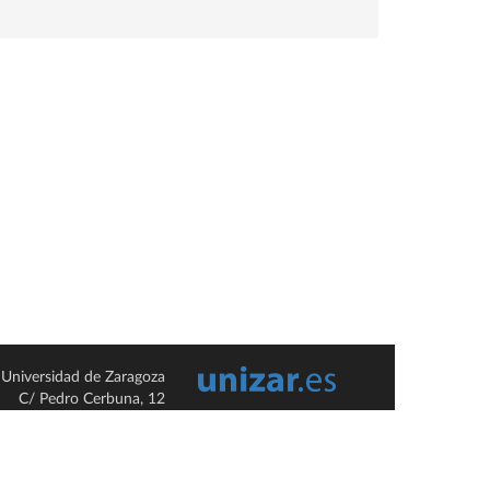
Universidad de Zaragoza
C/ Pedro Cerbuna, 12
ES-50009 Zaragoza
España / Spain
Tel: +34 976761000
ciu@unizar.es