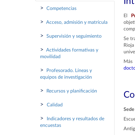
In
>
Competencias
El
P
>
Acceso, admisión y matrícula
obje
compe
>
Supervisión y seguimiento
Se tr
Rioj
>
Actividades formativas y
unive
movilidad
Más 
docto
>
Profesorado. Líneas y
equipos de investigación
>
Recursos y planificación
Co
>
Calidad
Sede 
>
Indicadores y resultados de
Escue
encuestas
Antig