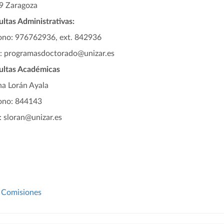
9 Zaragoza
ltas Administrativas:
ono: 976762936, ext. 842936
l: programasdoctorado@unizar.es
ultas Académicas
a Lorán Ayala
ono: 844143
: sloran@unizar.es
Comisiones