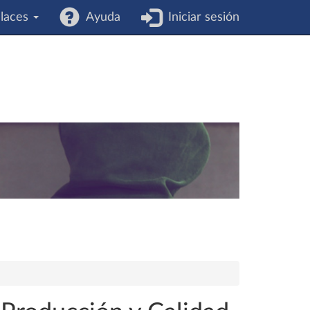
laces
Ayuda
Iniciar sesión