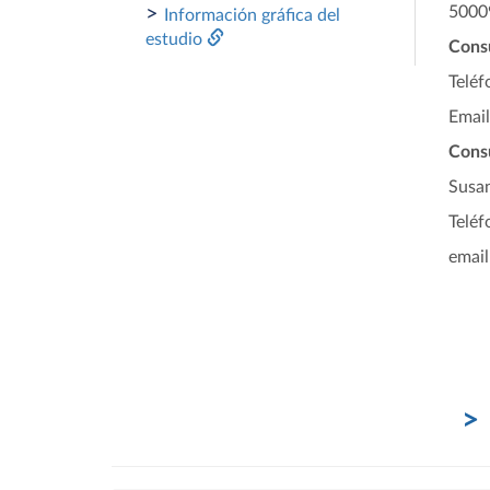
>
5000
Información gráfica del
estudio
Consu
Teléf
Emai
Cons
Susan
Teléf
email