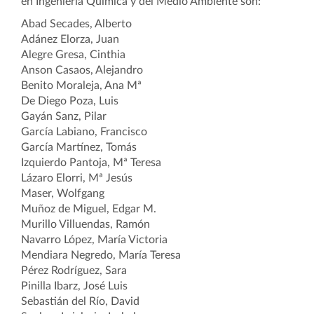
en Ingeniería Química y del Medio Ambiente son:
Abad Secades, Alberto
Adánez Elorza, Juan
Alegre Gresa, Cinthia
Anson Casaos, Alejandro
Benito Moraleja, Ana Mª
De Diego Poza, Luis
Gayán Sanz, Pilar
García Labiano, Francisco
García Martínez, Tomás
Izquierdo Pantoja, Mª Teresa
Lázaro Elorri, Mª Jesús
Maser, Wolfgang
Muñoz de Miguel, Edgar M.
Murillo Villuendas, Ramón
Navarro López, María Victoria
Mendiara Negredo, María Teresa
Pérez Rodríguez, Sara
Pinilla Ibarz, José Luis
Sebastián del Río, David