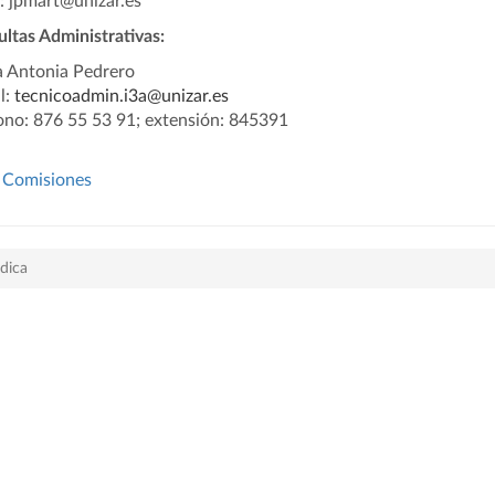
: jpmart@unizar.es
ltas Administrativas:
 Antonia Pedrero
l:
tecnicoadmin.i3a@unizar.es
ono: 876 55 53 91; extensión:
845391
Comisiones
dica