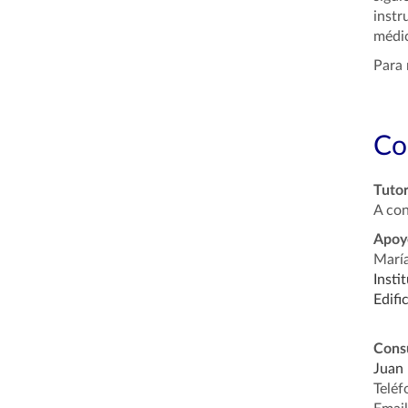
instr
médic
Para 
Co
Tutor
A con
Apoyo
María
Insti
Edifi
Cons
Juan 
Telé