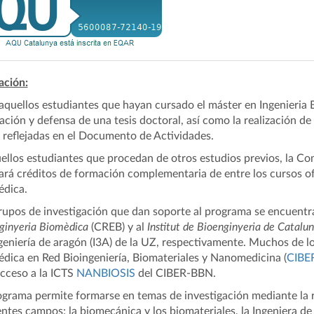
ación:
aquellos estudiantes que hayan cursado el máster en Ingenieria B
zación y defensa de una tesis doctoral, así como la realización d
 reflejadas en el Documento de Actividades.
ellos estudiantes que procedan de otros estudios previos, la 
ará créditos de formación complementaria de entre los cursos of
dica.
grupos
de investigación que dan soporte al programa se encuentr
ginyeria Biomèdica
(CREB) y al
Institut de Bioenginyeria de Catalu
geniería de aragón (I3A) de la UZ, respectivamente. Muchos de l
dica en Red Bioingeniería, Biomateriales y Nanomedicina (
CIBE
cceso a la ICTS
NANBIOSIS
del CIBER-BBN.
grama permite formarse en temas de investigación mediante la re
entes campos: la biomecánica y los biomateriales, la Ingeniera de