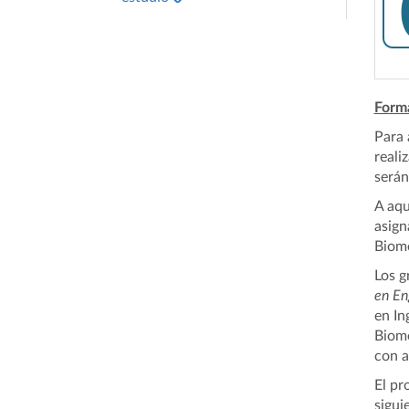
Form
Para 
reali
serán
A aqu
asign
Biomé
Los 
en En
en In
Biomé
con a
El
pro
sigui