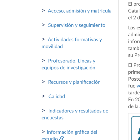
El pr
>
Acceso, admisión y matrícula
Catal
el 2 
>
Supervisión y seguimiento
Los e
admin
>
Actividades formativas y
infor
movilidad
tamb
su Pr
>
Profesorado. Líneas y
El Pr
equipos de investigación
prime
Poste
>
Recursos y planificación
fue
v
tarde
>
Calidad
En 20
de la
>
Indicadores y resultados de
encuestas
>
Información gráfica del
estudio