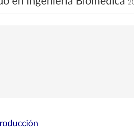
o en Ingeniería Biomédica
2
troducción