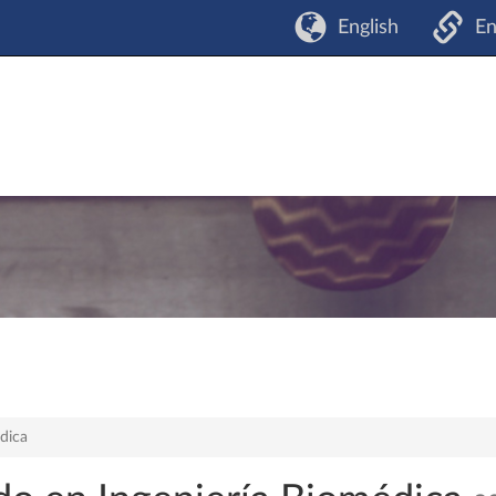
English
En
dica