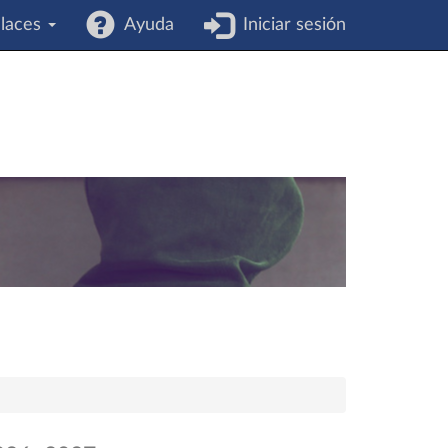
laces
Ayuda
Iniciar sesión