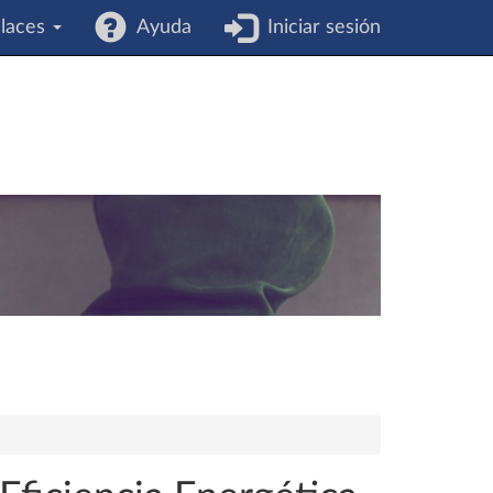
laces
Ayuda
Iniciar sesión