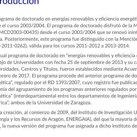
troducción
ograma de doctorado en energías renovables y eficiencia energéti
 el curso 2003/2004.
El programa de doctorado disfrutó de la 
 MCD2003-00435) desde el curso 2003/2004 que se renovó inint
. Posteriormente, este programa fue distinguido con la Mención 
2011-0262), válida para los cursos 2011-2012 a 2013-2014.
tual programa de doctorado en “energías renovables y eficiencia e
jo de Universidades con fecha 25 de septiembre de 2013 y su cará
rsidades, Centros y Títulos, fueron establecidos mediante Acue
brero de 2017. El programa procede del anterior programa de doc
ética”, regulado por el RD 1393/2007, cuyo registro fue publica
nía del agrupamiento de los programas anteriores regulados por
ética” (interdepartamental entre los departamentos de Ingeniería 
rica”, ambos de la Universidad de Zaragoza.
a creación, al comienzo de 2009, del Instituto de Investigación 
ergía y los Recursos de Aragón, ENERGAIA), del que la mayoría 
, la nueva versión del programa fue asignada a dicho Instituto de