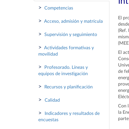
In
>
Competencias
El pr
>
Acceso, admisión y matrícula
desde
(Ref.
>
Supervisión y seguimiento
misma
(MEE-
>
Actividades formativas y
El ac
movilidad
Conse
Unive
>
Profesorado. Líneas y
de fe
equipos de investigación
energ
prove
>
Recursos y planificación
energ
Eléct
>
Calidad
Con l
la En
>
Indicadores y resultados de
parte
encuestas