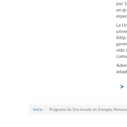
por 1
un gr
espec
La Un
unive
(http
garan
vida 
comu
Ademá
adapt
Inicio
Programa de Doctorado en Energías Renovabl