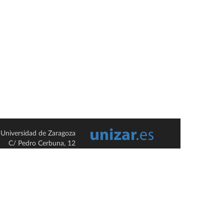
Universidad de Zaragoza
C/ Pedro Cerbuna, 12
ES-50009 Zaragoza
España / Spain
Tel: +34 976761000
ciu@unizar.es
Q-5018001-G