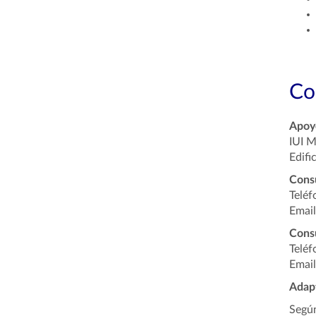
Co
Apoyo
IUI M
Edifi
Cons
Teléf
Email
Consu
Teléf
Email
Adapt
Según