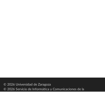
© 2026 Universidad de Zaragoza
© 2026 Servicio de Informática y Comunicaciones de la
Universidad de Zaragoza (
SICUZ
)
Universidad de Zaragoza
C/ Pedro Cerbuna, 12