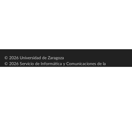
© 2026 Universidad de Zaragoza
© 2026 Servicio de Informática y Comunicaciones de la
Universidad de Zaragoza (
SICUZ
)
Universidad de Zaragoza
C/ Pedro Cerbuna, 12
ES-50009 Zaragoza
España / Spain
Tel: +34 976761000
ciu@unizar.es
Q-5018001-G