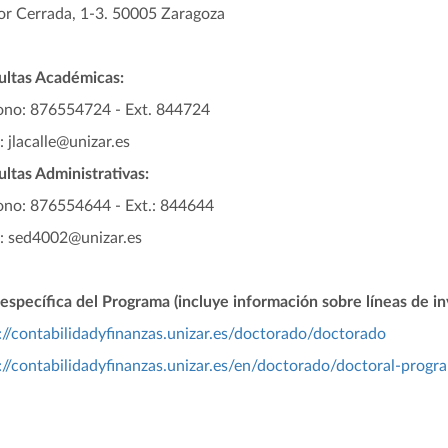
r Cerrada, 1-3. 50005 Zaragoza
ultas Académicas:
ono: 876554724 - Ext. 844724
: jlacalle@unizar.es
ltas Administrativas:
ono: 876554644 - Ext.: 844644
: sed4002@unizar.es
specífica del Programa (incluye información sobre líneas de inv
://contabilidadyfinanzas.unizar.es/doctorado/doctorado
://contabilidadyfinanzas.unizar.es/en/doctorado/doctoral-progr