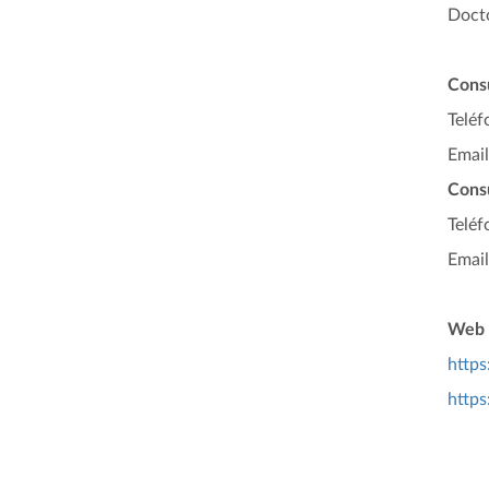
Docto
Cons
Teléf
Email
Consu
Teléf
Email
Web e
https
https