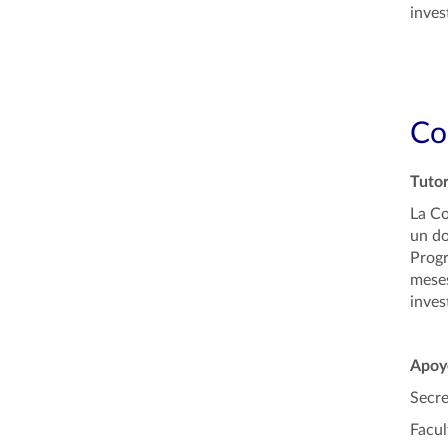
inves
Co
Tutor
La Co
un do
Progr
meses
inves
Apoyo
Secre
Facul