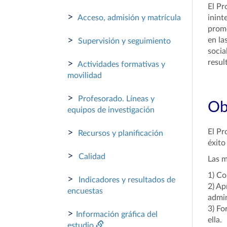
El Pr
>
Acceso, admisión y matrícula
inint
promo
>
en la
Supervisión y seguimiento
socia
resul
>
Actividades formativas y
movilidad
>
Profesorado. Líneas y
Ob
equipos de investigación
>
El Pr
Recursos y planificación
éxito
>
Calidad
Las m
1) Co
>
Indicadores y resultados de
2) Ap
encuestas
admin
3) Fo
>
Información gráfica del
ella.
estudio