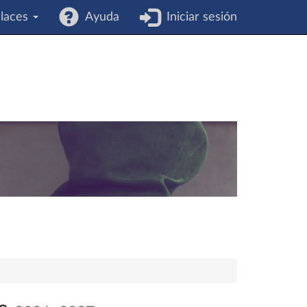
laces
Ayuda
Iniciar sesión