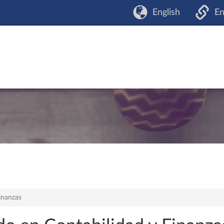
English
En
inanzas