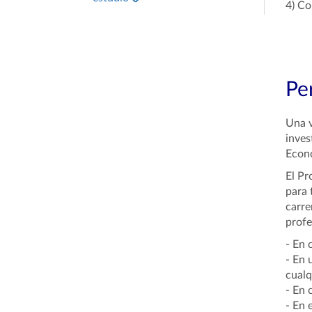
4) Co
Per
Una v
inves
Econo
El Pr
para 
carre
profe
- En 
- En 
cualq
- En 
- En 