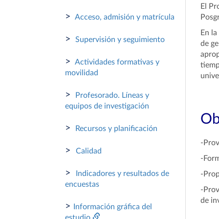
El Pr
>
Acceso, admisión y matrícula
Posgr
En la
>
Supervisión y seguimiento
de ge
aprop
>
Actividades formativas y
tiemp
movilidad
unive
>
Profesorado. Líneas y
equipos de investigación
Ob
>
Recursos y planificación
-Prov
>
Calidad
-Form
>
Indicadores y resultados de
-Prop
encuestas
-Prov
de in
>
Información gráfica del
estudio