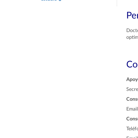
Per
Docto
optim
Co
Apoyo
Secre
Cons
Emai
Consu
Telé