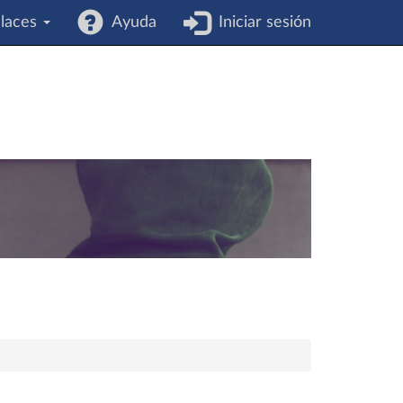
laces
Ayuda
Iniciar sesión