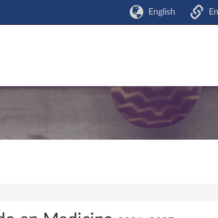
English
En