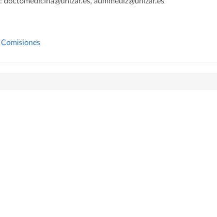
: doctomedicina@unizar.es, admmediz@unizar.es
Comisiones