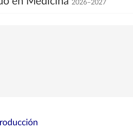
do en Medicina
2026–2027
troducción