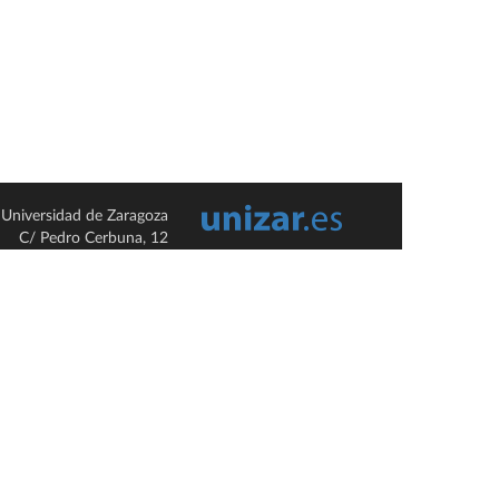
Universidad de Zaragoza
C/ Pedro Cerbuna, 12
ES-50009 Zaragoza
España / Spain
Tel: +34 976761000
ciu@unizar.es
Q-5018001-G
so legal
|
Condiciones generales de uso
|
Política de privacidad