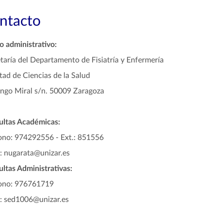
ntacto
 administrativo:
taría del Departamento de Fisiatría y Enfermería
tad de Ciencias de la Salud
go Miral s/n. 50009 Zaragoza
ultas Académicas:
ono: 974292556 - Ext.: 851556
: nugarata@unizar.es
ltas Administrativas:
fono: 976761719
: sed1006@unizar.es