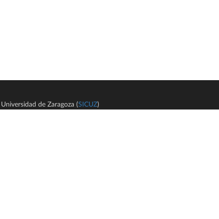
Universidad de Zaragoza (
SICUZ
)
Avi