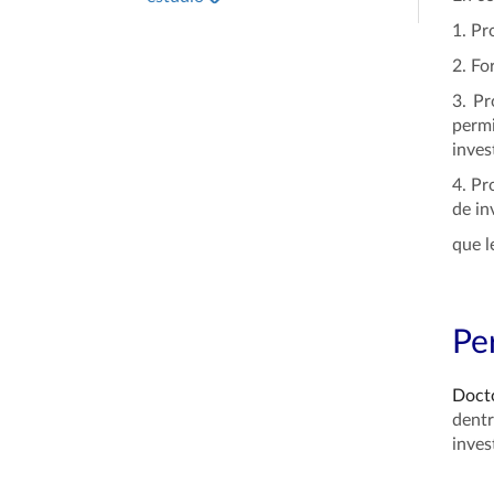
1. Pr
2. Fo
3. Pr
permi
inves
4. Pr
de in
que l
Per
Doct
dentr
inves