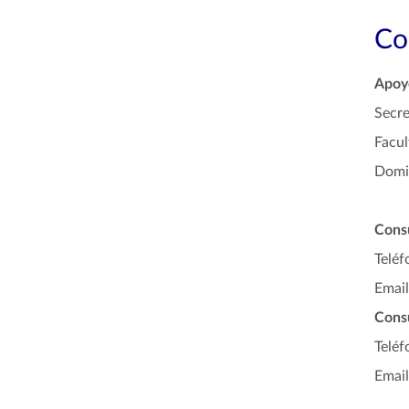
Co
Apoyo
Secre
Facul
Domin
Cons
Teléf
Email
Consu
Telé
Email