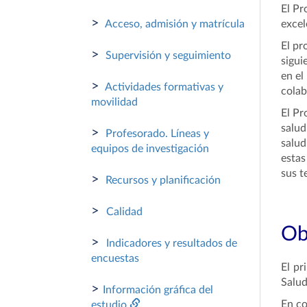
El Pr
>
Acceso, admisión y matrícula
excel
El pr
>
Supervisión y seguimiento
sigui
en el
>
Actividades formativas y
colab
movilidad
El Pr
salud
>
Profesorado. Líneas y
salud
equipos de investigación
estas
sus t
>
Recursos y planificación
>
Calidad
Ob
>
Indicadores y resultados de
encuestas
El pr
Salud
>
Información gráfica del
En co
estudio