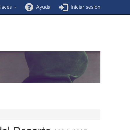
laces
Ayuda
Iniciar sesión