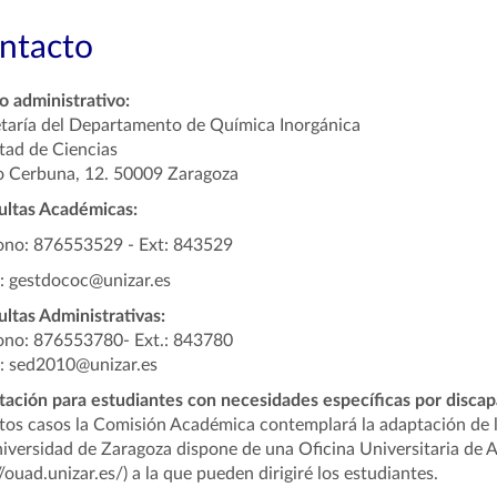
ntacto
 administrativo:
taría del Departamento de Química Inorgánica
tad de Ciencias
 Cerbuna, 12. 50009 Zaragoza
ultas Académicas:
ono: 876553529 - Ext: 843529
: gestdococ@unizar.es
ltas Administrativas:
ono: 876553780- Ext.: 843780
: sed2010@unizar.es
ación para estudiantes con necesidades específicas por discap
tos casos la Comisión Académica contemplará la adaptación de lo
iversidad de Zaragoza dispone de una Oficina Universitaria de A
//ouad.unizar.es/) a la que pueden dirigiré los estudiantes.