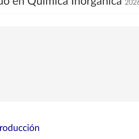
do en Química Inorgánica
202
troducción