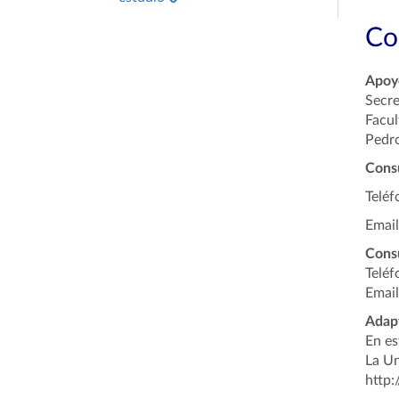
Co
Apoyo
Secre
Facul
Pedro
Cons
Teléf
Email
Consu
Teléf
Email
Adapt
En es
La Un
http: