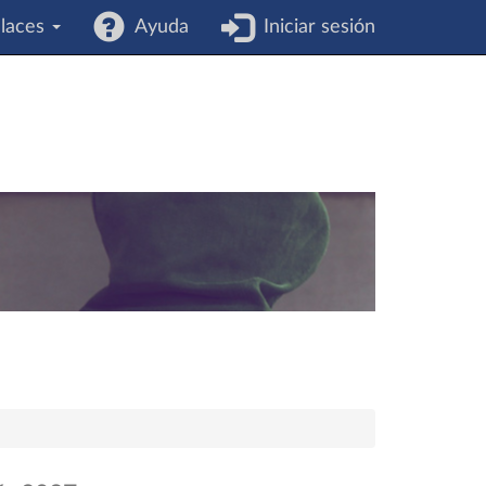
laces
Ayuda
Iniciar sesión