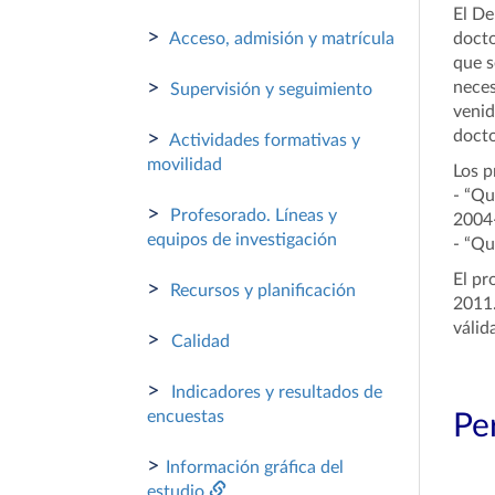
El De
>
Acceso, admisión y matrícula
docto
que s
>
neces
Supervisión y seguimiento
venid
docto
>
Actividades formativas y
movilidad
Los p
- “Qu
>
Profesorado. Líneas y
2004-
equipos de investigación
- “Qu
El pr
>
Recursos y planificación
2011.
válid
>
Calidad
>
Indicadores y resultados de
encuestas
Per
>
Información gráfica del
estudio