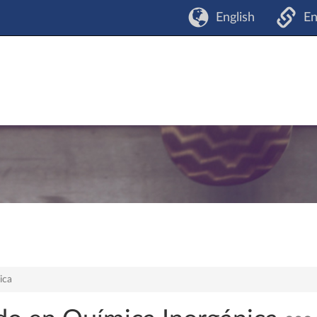
English
En
ica