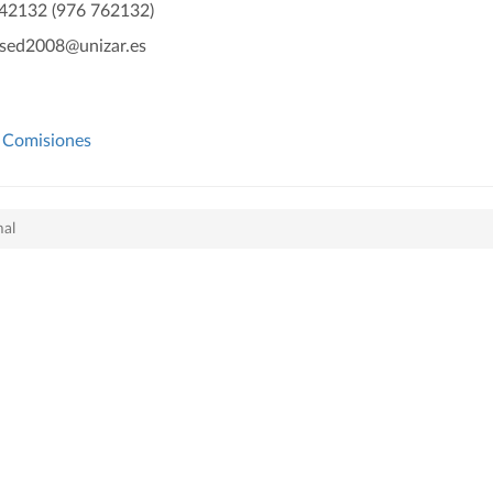
842132 (976 762132)
 sed2008@unizar.es
Comisiones
mal