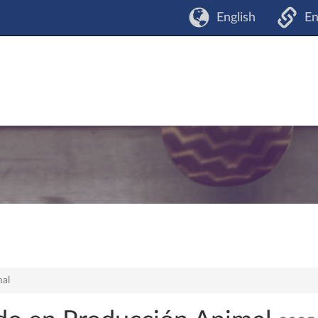
English
En
mal