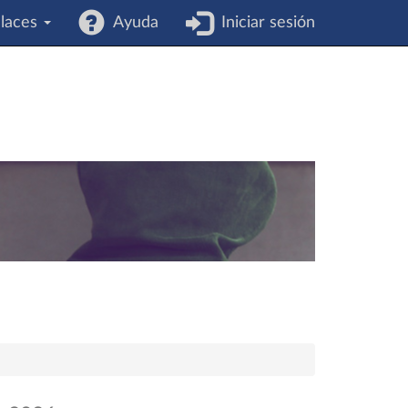
laces
Ayuda
Iniciar sesión