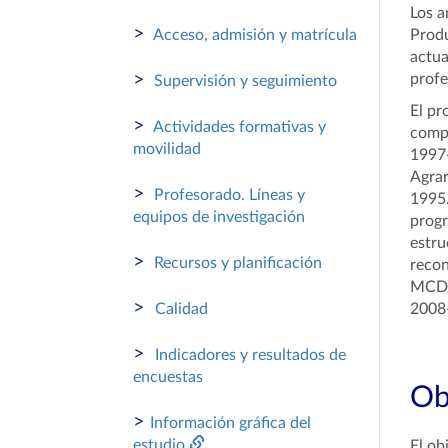
Los a
>
Acceso, admisión y matrícula
Produ
actua
>
profe
Supervisión y seguimiento
El pr
>
Actividades formativas y
compr
movilidad
1997-
Agrar
>
Profesorado. Líneas y
1995.
equipos de investigación
progr
estru
>
Recursos y planificación
recon
MCD20
>
Calidad
2008
>
Indicadores y resultados de
encuestas
Ob
>
Información gráfica del
estudio
El ob