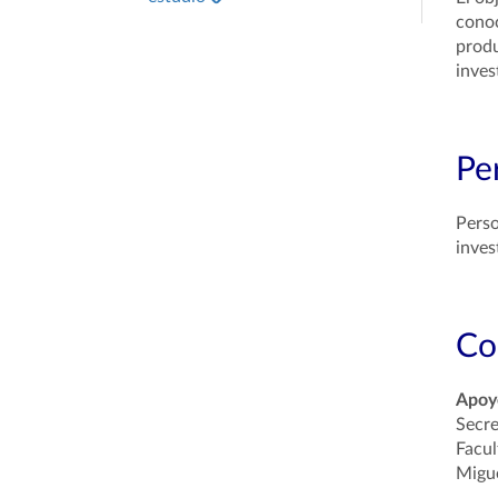
conoc
produ
inves
Per
Perso
inves
Co
Apoyo
Secre
Facul
Migue