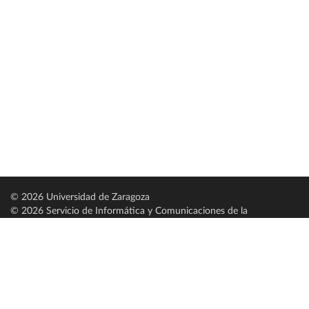
© 2026 Universidad de Zaragoza
© 2026 Servicio de Informática y Comunicaciones de la
Universidad de Zaragoza (
SICUZ
)
Universidad de Zaragoza
C/ Pedro Cerbuna, 12
ES-50009 Zaragoza
España / Spain
Tel: +34 976761000
ciu@unizar.es