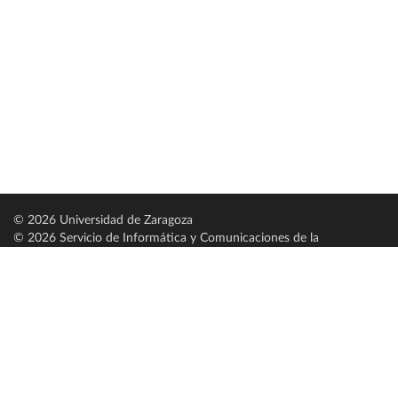
© 2026 Universidad de Zaragoza
© 2026 Servicio de Informática y Comunicaciones de la
Universidad de Zaragoza (
SICUZ
)
Universidad de Zaragoza
C/ Pedro Cerbuna, 12
ES-50009 Zaragoza
España / Spain
Tel: +34 976761000
ciu@unizar.es
Q-5018001-G