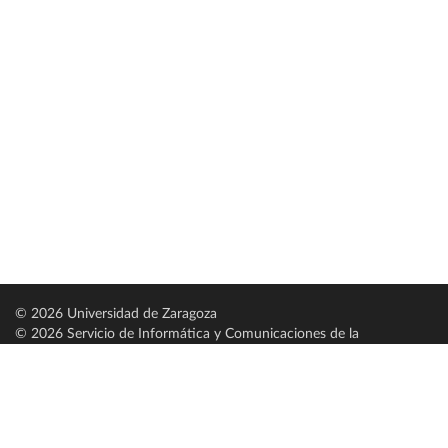
© 2026 Universidad de Zaragoza
© 2026 Servicio de Informática y Comunicaciones de la
Universidad de Zaragoza (
SICUZ
)
Universidad de Zaragoza
C/ Pedro Cerbuna, 12
ES-50009 Zaragoza
España / Spain