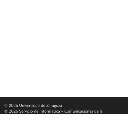
© 2026 Universidad de Zaragoza
© 2026 Servicio de Informática y Comunicaciones de la
Universidad de Zaragoza (
SICUZ
)
Universidad de Zaragoza