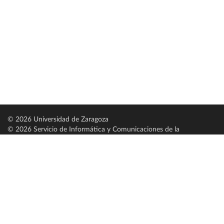
© 2026 Universidad de Zaragoza
© 2026 Servicio de Informática y Comunicaciones de la
Universidad de Zaragoza (
SICUZ
)
Universidad de Zaragoza
C/ Pedro Cerbuna, 12
ES-50009 Zaragoza
España / Spain
Tel: +34 976761000
ciu@unizar.es
Q-5018001-G