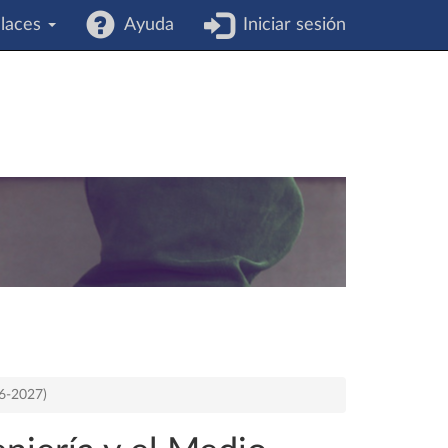
laces
Ayuda
Iniciar sesión
26-2027)