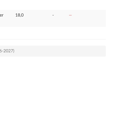
er
18,0
-
—
26-2027)