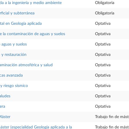
ada a la ingeniería y medio ambiente
Obligatoria
ficial y subterránea
Obligatoria
al en Geología aplicada
Optativa
 la contaminación de aguas y suelos
Optativa
 aguas y suelos
Optativa
 y restauración
Optativa
aminación atmosférica y salud
Optativa
cas avanzada
Optativa
y riesgo sísmico
Optativa
aludes
Optativa
era
Optativa
Máster
Trabajo fin de mást
áster (especialidad Geología aplicada a la
Trabajo fin de mást