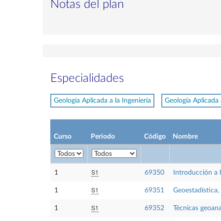
Notas del plan
Especialidades
Geología Aplicada a la Ingeniería
Geología Aplicada
Curso
Periodo
Código
Nombre
S1
1
69350
Introducción a 
S1
1
69351
Geoestadística,
S1
1
69352
Técnicas geoana