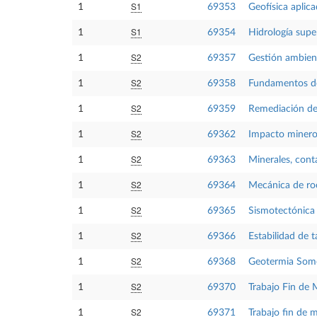
S1
1
69353
Geofísica aplic
S1
1
69354
Hidrología super
S2
1
69357
Gestión ambient
S2
1
69358
Fundamentos de
S2
1
69359
Remediación de
S2
1
69362
Impacto minero
S2
1
69363
Minerales, cont
S2
1
69364
Mecánica de ro
S2
1
69365
Sismotectónica 
S2
1
69366
Estabilidad de t
S2
1
69368
Geotermia Som
S2
1
69370
Trabajo Fin de 
S2
1
69371
Trabajo fin de m