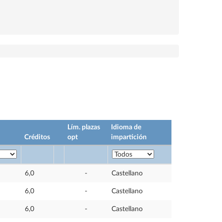
Lím. plazas
Idioma de
Créditos
opt
impartición
6,0
-
Castellano
6,0
-
Castellano
6,0
-
Castellano