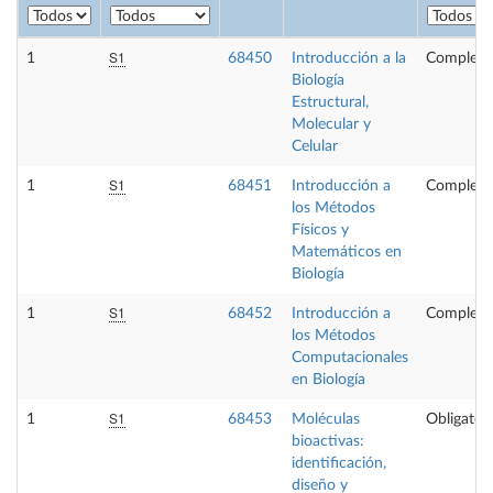
S1
1
68450
Introducción a la
Compleme
Biología
Estructural,
Molecular y
Celular
S1
1
68451
Introducción a
Compleme
los Métodos
Físicos y
Matemáticos en
Biología
S1
1
68452
Introducción a
Compleme
los Métodos
Computacionales
en Biología
S1
1
68453
Moléculas
Obligatori
bioactivas:
identificación,
diseño y