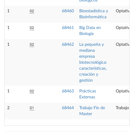
biológicos
S2
1
68460
Bioestadística y
Optativa
Bioinformática
S2
1
68461
Big Data en
Optativa
Biología
S2
1
68462
La pequeña y
Optativa
mediana
empresa
biotecnológica:
características,
creación y
gestión
S2
1
68463
Prácticas
Optativa
Externas
S1
2
68464
Trabajo Fin de
Trabajo f
Master