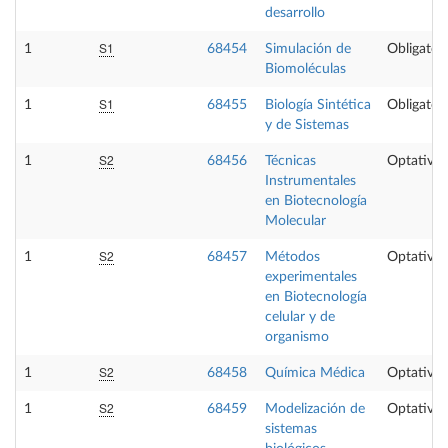
desarrollo
S1
1
68454
Simulación de
Obligatori
Biomoléculas
S1
1
68455
Biología Sintética
Obligatori
y de Sistemas
S2
1
68456
Técnicas
Optativa
Instrumentales
en Biotecnología
Molecular
S2
1
68457
Métodos
Optativa
experimentales
en Biotecnología
celular y de
organismo
S2
1
68458
Química Médica
Optativa
S2
1
68459
Modelización de
Optativa
sistemas