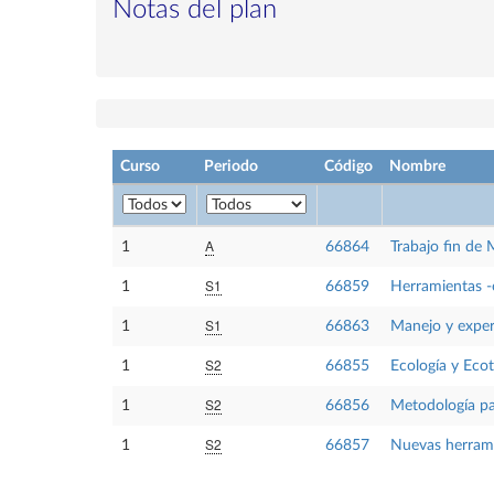
Notas del plan
Curso
Periodo
Código
Nombre
A
1
66864
Trabajo fin de 
S1
1
66859
Herramientas -ó
S1
1
66863
Manejo y exper
S2
1
66855
Ecología y Ecot
S2
1
66856
Metodología par
S2
1
66857
Nuevas herrami