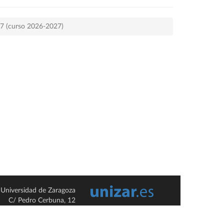
17 (curso 2026-2027)
Universidad de Zaragoza
C/ Pedro Cerbuna, 12
ES-50009 Zaragoza
España / Spain