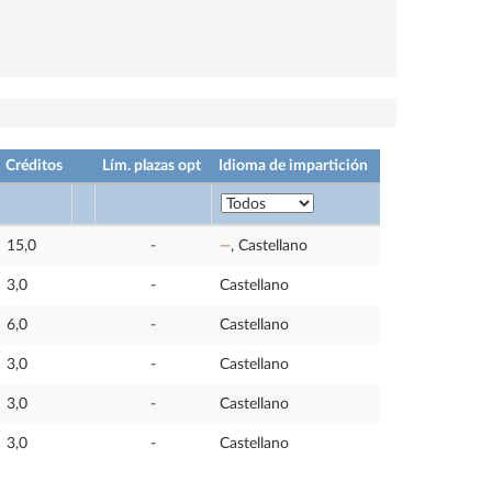
Créditos
Lím. plazas opt
Idioma de impartición
15,0
-
—
, Castellano
3,0
-
Castellano
6,0
-
Castellano
3,0
-
Castellano
3,0
-
Castellano
3,0
-
Castellano