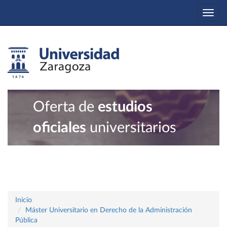
Togg
navi
Oferta de
estudios
oficiales
universitarios
Inicio
Máster Universitario en Derecho de la Administración
Pública