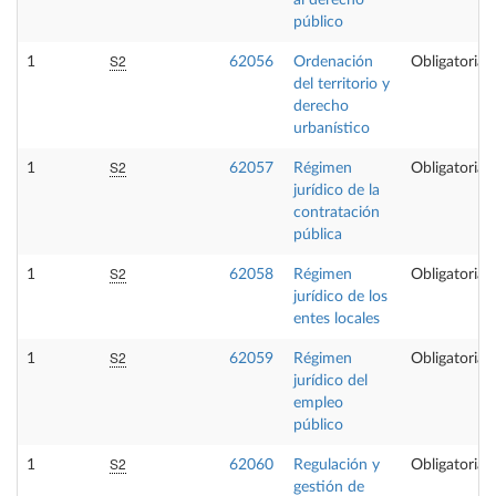
al derecho
público
S2
1
62056
Ordenación
Obligatoria
del territorio y
derecho
urbanístico
S2
1
62057
Régimen
Obligatoria
jurídico de la
contratación
pública
S2
1
62058
Régimen
Obligatoria
jurídico de los
entes locales
S2
1
62059
Régimen
Obligatoria
jurídico del
empleo
público
S2
1
62060
Regulación y
Obligatoria
gestión de