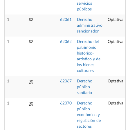
servicios
públicos
S2
1
62061
Derecho
Optativa
administrativo
sancionador
S2
1
62062
Derecho del
Optativa
patrimonio
histórico-
artístico y de
los bienes
culturales
S2
1
62067
Derecho
Optativa
público
sanitario
S2
1
62070
Derecho
Optativa
público
económico y
regulación de
sectores