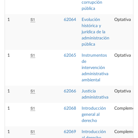
corrupción
pública
S1
1
62064
Evolución
Optativa
histórica y
jurídica de la
administración
pública
S1
1
62065
Instrumentos
Optativa
de
intervención
administrativa
ambiental
S1
1
62066
Justicia
Optativa
administrativa
S1
1
62068
Introducción
Complement
general al
derecho
S1
1
62069
Introducción
Complement