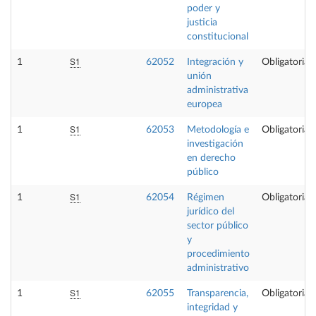
poder y
justicia
constitucional
S1
1
62052
Integración y
Obligatoria
unión
administrativa
europea
S1
1
62053
Metodología e
Obligatoria
investigación
en derecho
público
S1
1
62054
Régimen
Obligatoria
jurídico del
sector público
y
procedimiento
administrativo
S1
1
62055
Transparencia,
Obligatoria
integridad y