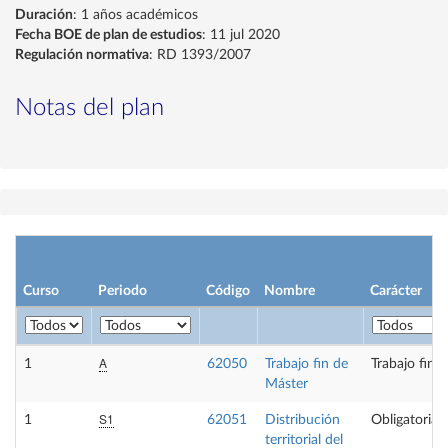
Duración
: 1 años académicos
Fecha BOE de plan de estudios
: 11 jul 2020
Regulación normativa
: RD 1393/2007
Notas del plan
Curso
Periodo
Código
Nombre
Carácter
A
1
62050
Trabajo fin de
Trabajo fin 
Máster
S1
1
62051
Distribución
Obligatoria
territorial del