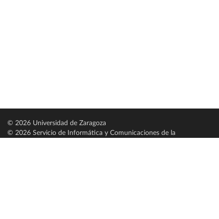
© 2026 Universidad de Zaragoza
© 2026 Servicio de Informática y Comunicaciones de la
Universidad de Zaragoza (
SICUZ
)
Universidad de Zaragoza
C/ Pedro Cerbuna, 12
ES-50009 Zaragoza
España / Spain
Tel: +34 976761000
ciu@unizar.es
Q-5018001-G