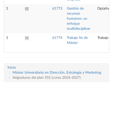
S2
1
61773
Gestión de
Optativa
recursos
humanos: un
enfoque
multidisciplinar
S2
1
61774
Trabajo fin de
Trabajo fi
Máster
Inicio
Máster Universitario en Dirección, Estrategia y Marketing
Asignaturas del plan 555 (curso 2026-2027)