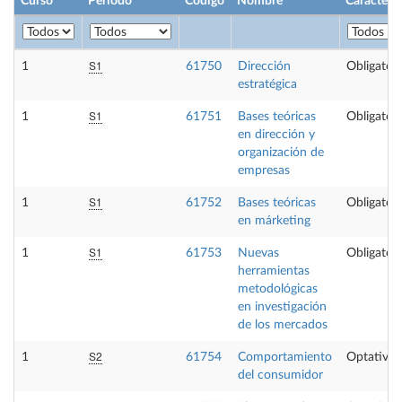
Curso
Periodo
Código
Nombre
Carácter
S1
1
61750
Dirección
Obligatori
estratégica
S1
1
61751
Bases teóricas
Obligatori
en dirección y
organización de
empresas
S1
1
61752
Bases teóricas
Obligatori
en márketing
S1
1
61753
Nuevas
Obligatori
herramientas
metodológicas
en investigación
de los mercados
S2
1
61754
Comportamiento
Optativa
del consumidor