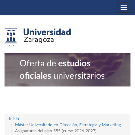
Togg
navi
Oferta de
estudios
oficiales
universitarios
Inicio
Máster Universitario en Dirección, Estrategia y Marketing
Asignaturas del plan 555 (curso 2026-2027)