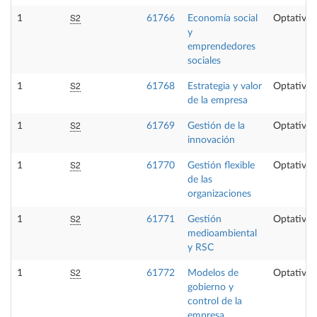
S2
1
61766
Economía social
Optativa
y
emprendedores
sociales
S2
1
61768
Estrategia y valor
Optativa
de la empresa
S2
1
61769
Gestión de la
Optativa
innovación
S2
1
61770
Gestión flexible
Optativa
de las
organizaciones
S2
1
61771
Gestión
Optativa
medioambiental
y RSC
S2
1
61772
Modelos de
Optativa
gobierno y
control de la
empresa