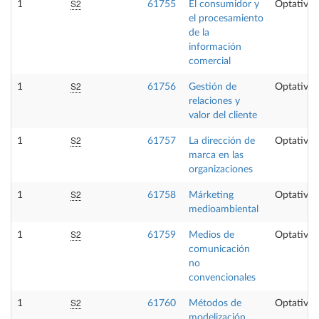
S2
1
61755
El consumidor y
Optativa
el procesamiento
de la
información
comercial
S2
1
61756
Gestión de
Optativa
relaciones y
valor del cliente
S2
1
61757
La dirección de
Optativa
marca en las
organizaciones
S2
1
61758
Márketing
Optativa
medioambiental
S2
1
61759
Medios de
Optativa
comunicación
no
convencionales
S2
1
61760
Métodos de
Optativa
modelización