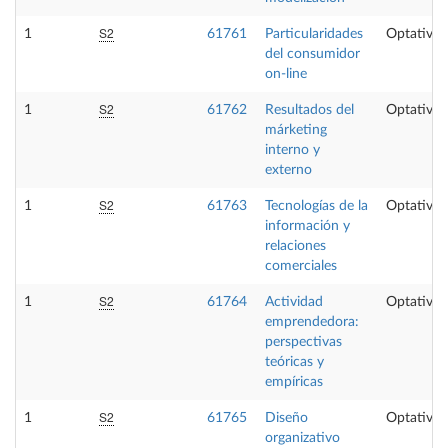
S2
1
61761
Particularidades
Optativa
del consumidor
on-line
S2
1
61762
Resultados del
Optativa
márketing
interno y
externo
S2
1
61763
Tecnologías de la
Optativa
información y
relaciones
comerciales
S2
1
61764
Actividad
Optativa
emprendedora:
perspectivas
teóricas y
empíricas
S2
1
61765
Diseño
Optativa
organizativo