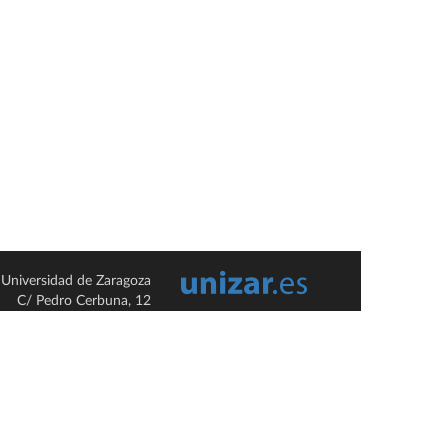
Universidad de Zaragoza
C/ Pedro Cerbuna, 12
ES-50009 Zaragoza
España / Spain
Tel: +34 976761000
ciu@unizar.es
Q-5018001-G