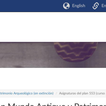
English
En
trimonio Arqueológico (en extinción)
Asignaturas del plan 553 (curs