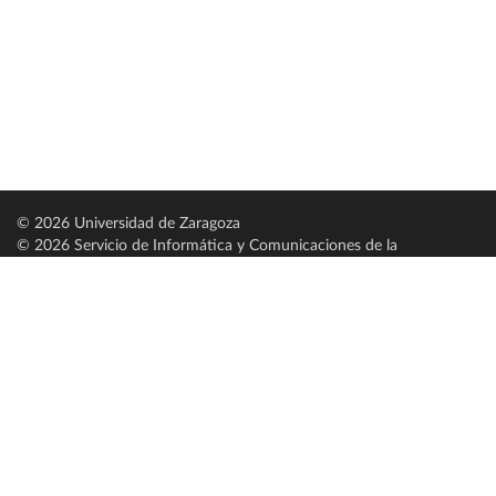
© 2026 Universidad de Zaragoza
© 2026 Servicio de Informática y Comunicaciones de la
Universidad de Zaragoza (
SICUZ
)
Universidad de Zaragoza
C/ Pedro Cerbuna, 12
ES-50009 Zaragoza
España / Spain
Tel: +34 976761000
ciu@unizar.es
Q-5018001-G