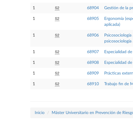
S2
1
68904
Gestión de la p
S2
1
68905
Ergonomía (espe
aplicada)
S2
1
68906
Psicosociología
psicosociología 
S2
1
68907
Especialidad de 
S2
1
68908
Especialidad de
S2
1
68909
Prácticas exter
S2
1
68910
Trabajo fin de 
Inicio
Máster Universitario en Prevención de Riesg