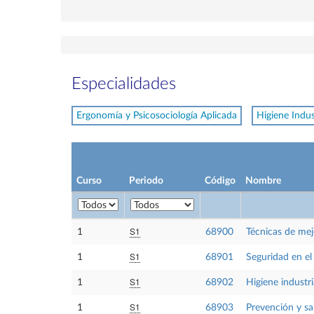
Especialidades
Ergonomía y Psicosociología Aplicada
Higiene Indus
Curso
Periodo
Código
Nombre
S1
1
68900
Técnicas de mej
S1
1
68901
Seguridad en el
S1
1
68902
Higiene industri
S1
1
68903
Prevención y sa