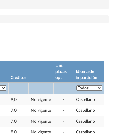
Lím.
plazas
Idioma de
Créditos
opt
impartición
9,0
No vigente
-
Castellano
7,0
No vigente
-
Castellano
7,0
No vigente
-
Castellano
8,0
No vigente
-
Castellano