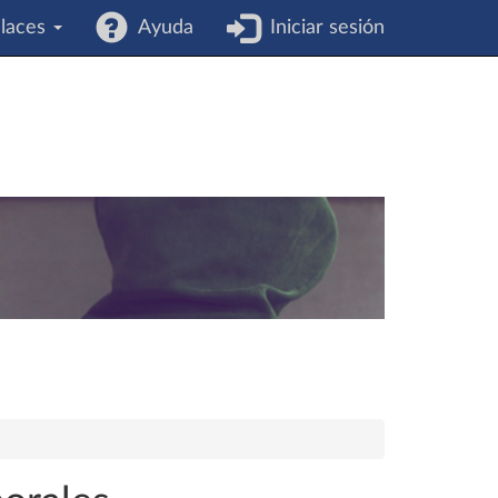
laces
Ayuda
Iniciar sesión