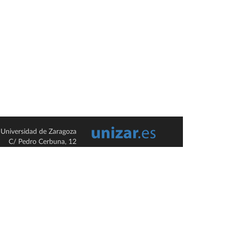
Universidad de Zaragoza
C/ Pedro Cerbuna, 12
ES-50009 Zaragoza
España / Spain
Tel: +34 976761000
ciu@unizar.es
Q-5018001-G