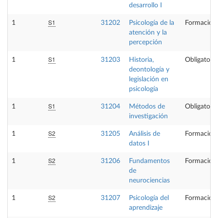
desarrollo I
S1
1
31202
Psicología de la
Formación 
atención y la
percepción
S1
1
31203
Historia,
Obligatoria
deontología y
legislación en
psicología
S1
1
31204
Métodos de
Obligatoria
investigación
S2
1
31205
Análisis de
Formación 
datos I
S2
1
31206
Fundamentos
Formación 
de
neurociencias
S2
1
31207
Psicología del
Formación 
aprendizaje