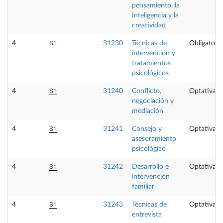
pensamiento, la
Inteligencia y la
creatividad
S1
4
31230
Técnicas de
Obligatoria
intervención y
tratamientos
psicológicos
S1
4
31240
Conflicto,
Optativa
negociación y
mediación
S1
4
31241
Consejo y
Optativa
asesoramiento
psicológico
S1
4
31242
Desarrollo e
Optativa
intervención
familiar
S1
4
31243
Técnicas de
Optativa
entrevista