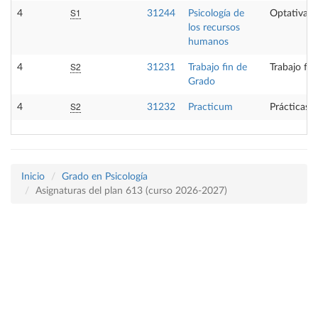
S1
4
31244
Psicología de
Optativa
los recursos
humanos
S2
4
31231
Trabajo fin de
Trabajo fi
Grado
S2
4
31232
Practicum
Prácticas 
Inicio
Grado en Psicología
Asignaturas del plan 613 (curso 2026-2027)