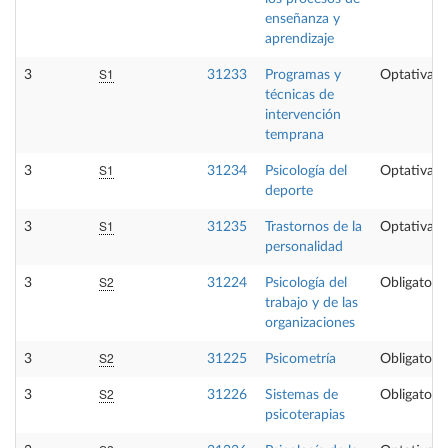
enseñanza y
aprendizaje
S1
3
31233
Programas y
Optativa
técnicas de
intervención
temprana
S1
3
31234
Psicología del
Optativa
deporte
S1
3
31235
Trastornos de la
Optativa
personalidad
S2
3
31224
Psicología del
Obligatoria
trabajo y de las
organizaciones
S2
3
31225
Psicometría
Obligatoria
S2
3
31226
Sistemas de
Obligatoria
psicoterapias