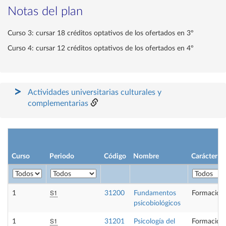
Notas del plan
Curso 3: cursar 18 créditos optativos de los ofertados en 3º
Curso 4: cursar 12 créditos optativos de los ofertados en 4º
Actividades universitarias culturales y
complementarias
Curso
Periodo
Código
Nombre
Carácter
S1
1
31200
Fundamentos
Formación 
psicobiológicos
S1
1
31201
Psicología del
Formación 