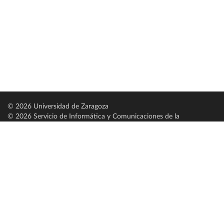
© 2026 Universidad de Zaragoza
© 2026 Servicio de Informática y Comunicaciones de la
Universidad de Zaragoza (
SICUZ
)
Universidad de Zaragoza
C/ Pedro Cerbuna, 12
ES-50009 Zaragoza
España / Spain
Tel: +34 976761000
ciu@unizar.es
Q-5018001-G