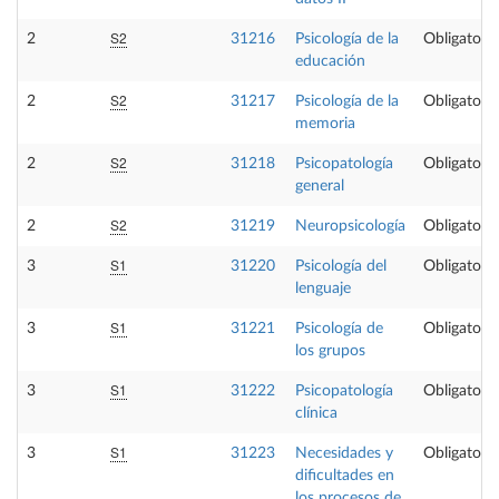
S2
2
31216
Psicología de la
Obligatoria
educación
S2
2
31217
Psicología de la
Obligatoria
memoria
S2
2
31218
Psicopatología
Obligatoria
general
S2
2
31219
Neuropsicología
Obligatoria
S1
3
31220
Psicología del
Obligatoria
lenguaje
S1
3
31221
Psicología de
Obligatoria
los grupos
S1
3
31222
Psicopatología
Obligatoria
clínica
S1
3
31223
Necesidades y
Obligatoria
dificultades en
los procesos de