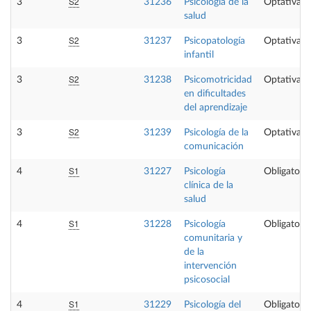
S2
3
31236
Psicología de la
Optativa
salud
S2
3
31237
Psicopatología
Optativa
infantil
S2
3
31238
Psicomotricidad
Optativa
en dificultades
del aprendizaje
S2
3
31239
Psicología de la
Optativa
comunicación
S1
4
31227
Psicología
Obligatoria
clínica de la
salud
S1
4
31228
Psicología
Obligatoria
comunitaria y
de la
intervención
psicosocial
S1
4
31229
Psicología del
Obligatoria