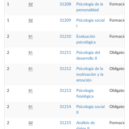
S2
1
31208
Psicología de la
Formación 
personalidad
S2
1
31209
Psicología social
Formación 
I
S1
2
31210
Evaluación
Formación 
psicológica
S1
2
31211
Psicología del
Obligatoria
desarrollo II
S1
2
31212
Psicología de la
Obligatoria
motivación y la
emoción
S1
2
31213
Psicología
Obligatoria
fisiológica
S1
2
31214
Psicología social
Obligatoria
II
S2
2
31215
Análisis de
Formación 
datos II