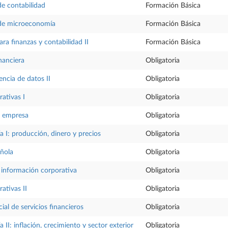
e contabilidad
Formación Básica
de microeconomía
Formación Básica
ra finanzas y contabilidad II
Formación Básica
nanciera
Obligatoria
iencia de datos II
Obligatoria
ativas I
Obligatoria
la empresa
Obligatoria
I: producción, dinero y precios
Obligatoria
ñola
Obligatoria
 información corporativa
Obligatoria
ativas II
Obligatoria
al de servicios financieros
Obligatoria
I: inflación, crecimiento y sector exterior
Obligatoria