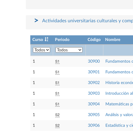
Actividades universitarias culturales y com
Curso
Periodo
Código
Nombre
S1
1
30900
Fundamentos de
S1
1
30901
Fundamentos d
S1
1
30902
Historia econ
S1
1
30903
Introducción a
S1
1
30904
Matemáticas pa
S2
1
30905
Análisis y valo
S2
1
30906
Estadística y c