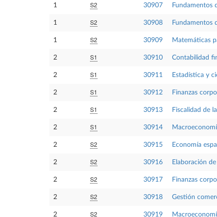
S2
1
30907
Fundamentos d
S2
1
30908
Fundamentos 
S2
1
30909
Matemáticas pa
S1
2
30910
Contabilidad fi
S1
2
30911
Estadística y c
S1
2
30912
Finanzas corpor
S1
2
30913
Fiscalidad de 
S1
2
30914
Macroeconomía 
S2
2
30915
Economía espa
S2
2
30916
Elaboración de
S2
2
30917
Finanzas corpor
S2
2
30918
Gestión comerci
S2
2
30919
Macroeconomía I