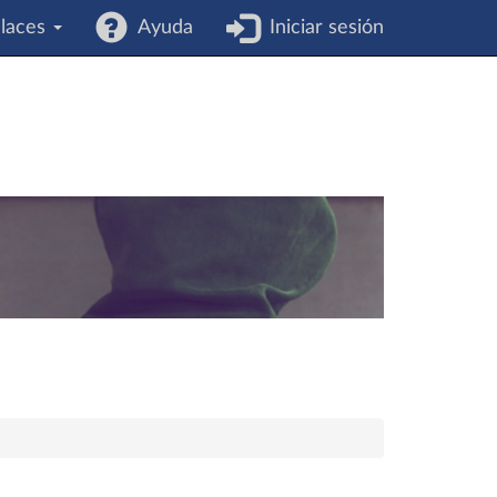
laces
Ayuda
Iniciar sesión