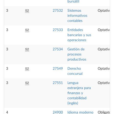
bursátil
S2
3
27532
Sistemas
Optativa
informativos
contables
S2
3
27533
Entidades
Optativa
bancarias y sus
operaciones
S2
3
27534
Gestión de
Optativa
procesos
productivos
S2
3
27549
Derecho
Optativa
concursal
S2
3
27551
Lengua
Optativa
extranjera para
finanzas y
contabilidad
(inglés)
4
24900
Idioma moderno
Obligatori