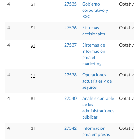
S1
4
27535
Gobierno
Optativa
corporativo y
RSC
S1
4
27536
Sistemas
Optativa
decisionales
S1
4
27537
Sistemas de
Optativa
información
para el
marketing
S1
4
27538
Operaciones
Optativa
actuariales y de
seguros
S1
4
27540
Análisis contable
Optativa
de las
administraciones
públicas
S1
4
27542
Información
Optativa
para empresas