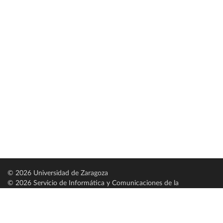
© 2026 Universidad de Zaragoza
© 2026 Servicio de Informática y Comunicaciones de la
Universidad de Zaragoza (
SICUZ
)
Universidad de Zaragoza
C/ Pedro Cerbuna, 12