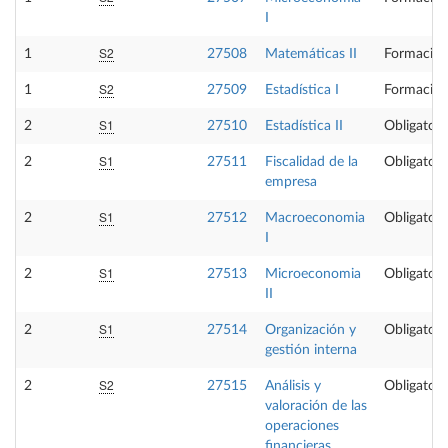
I
S2
1
27508
Matemáticas II
Formación
S2
1
27509
Estadística I
Formación
S1
2
27510
Estadística II
Obligatori
S1
2
27511
Fiscalidad de la
Obligatori
empresa
S1
2
27512
Macroeconomia
Obligatori
I
S1
2
27513
Microeconomia
Obligatori
II
S1
2
27514
Organización y
Obligatori
gestión interna
S2
2
27515
Análisis y
Obligatori
valoración de las
operaciones
financieras