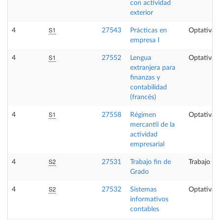
con actividad
exterior
S1
4
27543
Prácticas en
Optativa
empresa I
S1
4
27552
Lengua
Optativa
extranjera para
finanzas y
contabilidad
(francés)
S1
4
27558
Régimen
Optativa
mercantil de la
actividad
empresarial
S2
4
27531
Trabajo fin de
Trabajo fi
Grado
S2
4
27532
Sistemas
Optativa
informativos
contables