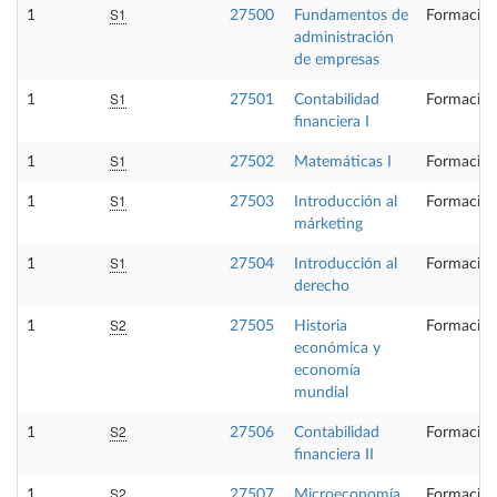
S1
1
27500
Fundamentos de
Formación
administración
de empresas
S1
1
27501
Contabilidad
Formación
financiera I
S1
1
27502
Matemáticas I
Formación
S1
1
27503
Introducción al
Formación
márketing
S1
1
27504
Introducción al
Formación
derecho
S2
1
27505
Historia
Formación
económica y
economía
mundial
S2
1
27506
Contabilidad
Formación
financiera II
S2
1
27507
Microeconomía
Formación