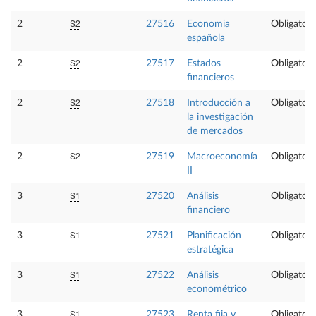
S2
2
27516
Economia
Obligatori
española
S2
2
27517
Estados
Obligatori
financieros
S2
2
27518
Introducción a
Obligatori
la investigación
de mercados
S2
2
27519
Macroeconomía
Obligatori
II
S1
3
27520
Análisis
Obligatori
financiero
S1
3
27521
Planificación
Obligatori
estratégica
S1
3
27522
Análisis
Obligatori
econométrico
S1
3
27523
Renta fija y
Obligatori