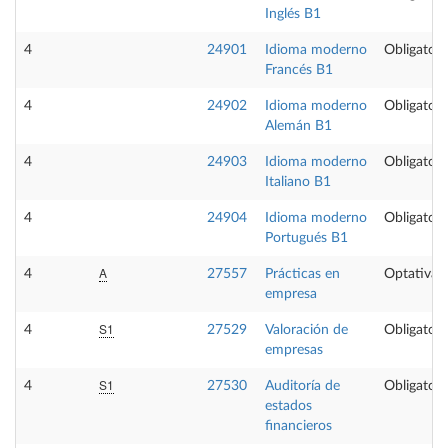
Inglés B1
4
24901
Idioma moderno
Obligatori
Francés B1
4
24902
Idioma moderno
Obligatori
Alemán B1
4
24903
Idioma moderno
Obligatori
Italiano B1
4
24904
Idioma moderno
Obligatori
Portugués B1
A
4
27557
Prácticas en
Optativa
empresa
S1
4
27529
Valoración de
Obligatori
empresas
S1
4
27530
Auditoría de
Obligatori
estados
financieros