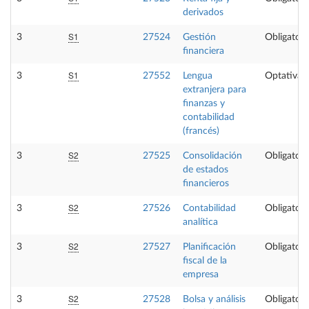
derivados
S1
3
27524
Gestión
Obligatori
financiera
S1
3
27552
Lengua
Optativa
extranjera para
finanzas y
contabilidad
(francés)
S2
3
27525
Consolidación
Obligatori
de estados
financieros
S2
3
27526
Contabilidad
Obligatori
analítica
S2
3
27527
Planificación
Obligatori
fiscal de la
empresa
S2
3
27528
Bolsa y análisis
Obligatori