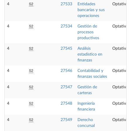
S2
4
27533
Entidades
Optativa
bancarias y sus
operaciones
S2
4
27534
Gestión de
Optativa
procesos
productivos
S2
4
27545
Análisis
Optativa
estadístico en
finanzas
S2
4
27546
Contabilidad y
Optativa
finanzas sociales
S2
4
27547
Gestión de
Optativa
carteras
S2
4
27548
Ingeniería
Optativa
financiera
S2
4
27549
Derecho
Optativa
concursal