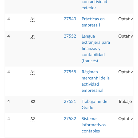
con actividad
exterior
S1
4
27543
Prácticas en
Optativa
empresa I
S1
4
27552
Lengua
Optativa
extranjera para
finanzas y
contabilidad
(francés)
S1
4
27558
Régimen
Optativa
mercantil de la
actividad
empresarial
S2
4
27531
Trabajo fin de
Trabajo fi
Grado
S2
4
27532
Sistemas
Optativa
informativos
contables