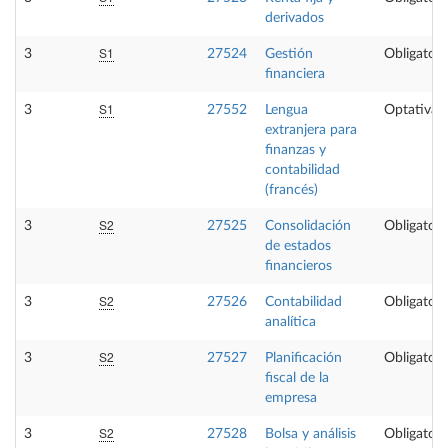
derivados
S1
3
27524
Gestión
Obligatori
financiera
S1
3
27552
Lengua
Optativa
extranjera para
finanzas y
contabilidad
(francés)
S2
3
27525
Consolidación
Obligatori
de estados
financieros
S2
3
27526
Contabilidad
Obligatori
analítica
S2
3
27527
Planificación
Obligatori
fiscal de la
empresa
S2
3
27528
Bolsa y análisis
Obligatori