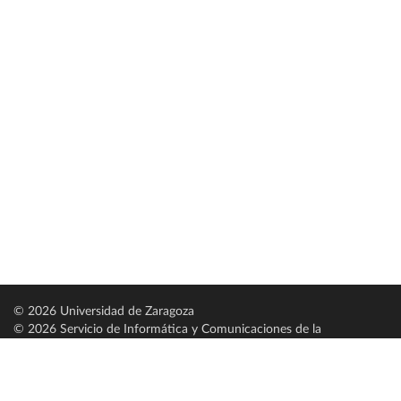
© 2026 Universidad de Zaragoza
© 2026 Servicio de Informática y Comunicaciones de la
Universidad de Zaragoza (
SICUZ
)
Universidad de Zaragoza
C/ Pedro Cerbuna, 12