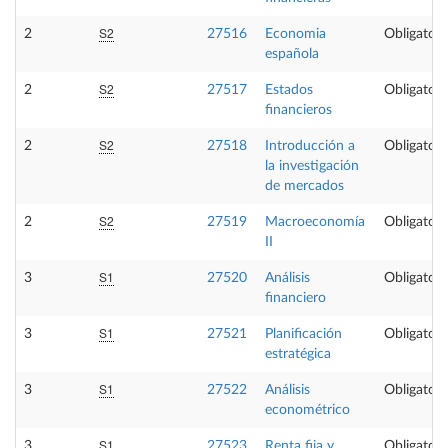
S2
2
27516
Economia
Obligatori
española
S2
2
27517
Estados
Obligatori
financieros
S2
2
27518
Introducción a
Obligatori
la investigación
de mercados
S2
2
27519
Macroeconomía
Obligatori
II
S1
3
27520
Análisis
Obligatori
financiero
S1
3
27521
Planificación
Obligatori
estratégica
S1
3
27522
Análisis
Obligatori
econométrico
S1
3
27523
Renta fija y
Obligatori