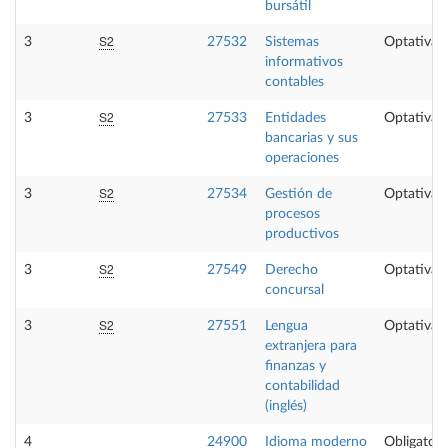
bursátil
S2
3
27532
Sistemas
Optativa
informativos
contables
S2
3
27533
Entidades
Optativa
bancarias y sus
operaciones
S2
3
27534
Gestión de
Optativa
procesos
productivos
S2
3
27549
Derecho
Optativa
concursal
S2
3
27551
Lengua
Optativa
extranjera para
finanzas y
contabilidad
(inglés)
4
24900
Idioma moderno
Obligatori