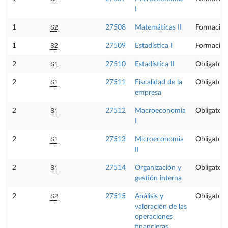
I
S2
1
27508
Matemáticas II
Formación
S2
1
27509
Estadística I
Formación
S1
2
27510
Estadística II
Obligatori
S1
2
27511
Fiscalidad de la
Obligatori
empresa
S1
2
27512
Macroeconomia
Obligatori
I
S1
2
27513
Microeconomia
Obligatori
II
S1
2
27514
Organización y
Obligatori
gestión interna
S2
2
27515
Análisis y
Obligatori
valoración de las
operaciones
financieras