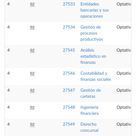
S2
4
27533
Entidades
Optativa
bancarias y sus
operaciones
S2
4
27534
Gestión de
Optativa
procesos
productivos
S2
4
27545
Análisis
Optativa
estadístico en
finanzas
S2
4
27546
Contabilidad y
Optativa
finanzas sociales
S2
4
27547
Gestión de
Optativa
carteras
S2
4
27548
Ingeniería
Optativa
financiera
S2
4
27549
Derecho
Optativa
concursal