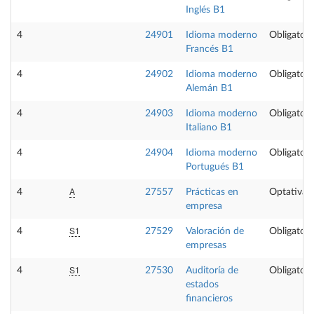
Inglés B1
4
24901
Idioma moderno
Obligatori
Francés B1
4
24902
Idioma moderno
Obligatori
Alemán B1
4
24903
Idioma moderno
Obligatori
Italiano B1
4
24904
Idioma moderno
Obligatori
Portugués B1
A
4
27557
Prácticas en
Optativa
empresa
S1
4
27529
Valoración de
Obligatori
empresas
S1
4
27530
Auditoría de
Obligatori
estados
financieros