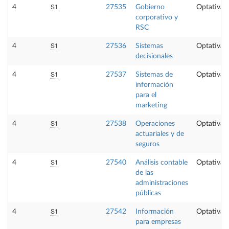
S1
4
27535
Gobierno
Optativa
corporativo y
RSC
S1
4
27536
Sistemas
Optativa
decisionales
S1
4
27537
Sistemas de
Optativa
información
para el
marketing
S1
4
27538
Operaciones
Optativa
actuariales y de
seguros
S1
4
27540
Análisis contable
Optativa
de las
administraciones
públicas
S1
4
27542
Información
Optativa
para empresas