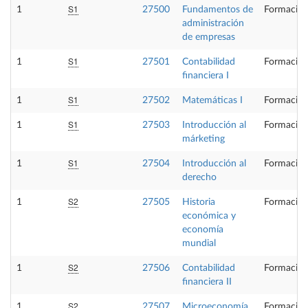
S1
1
27500
Fundamentos de
Formación
administración
de empresas
S1
1
27501
Contabilidad
Formación
financiera I
S1
1
27502
Matemáticas I
Formación
S1
1
27503
Introducción al
Formación
márketing
S1
1
27504
Introducción al
Formación
derecho
S2
1
27505
Historia
Formación
económica y
economía
mundial
S2
1
27506
Contabilidad
Formación
financiera II
S2
1
27507
Microeconomía
Formación