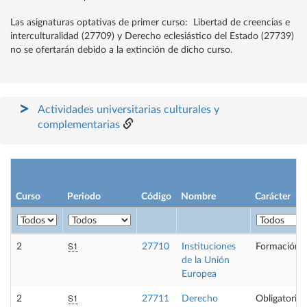
Las asignaturas optativas de primer curso: Libertad de creencias e
interculturalidad (27709) y Derecho eclesiástico del Estado (27739)
no se ofertarán debido a la extinción de dicho curso.
Actividades universitarias culturales y
complementarias
Curso
Periodo
Código
Nombre
Carácter
S1
2
27710
Instituciones
Formación B
de la Unión
Europea
S1
2
27711
Derecho
Obligatoria