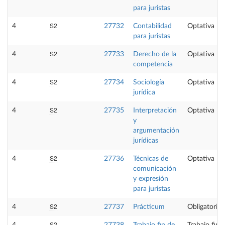
para juristas
S2
4
27732
Contabilidad
Optativa
para juristas
S2
4
27733
Derecho de la
Optativa
competencia
S2
4
27734
Sociología
Optativa
jurídica
S2
4
27735
Interpretación
Optativa
y
argumentación
jurídicas
S2
4
27736
Técnicas de
Optativa
comunicación
y expresión
para juristas
S2
4
27737
Prácticum
Obligatoria
S2