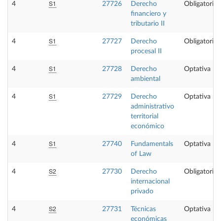
S1
4
27726
Derecho
Obligatoria
financiero y
tributario II
S1
4
27727
Derecho
Obligatoria
procesal II
S1
4
27728
Derecho
Optativa
ambiental
S1
4
27729
Derecho
Optativa
administrativo
territorial
económico
S1
4
27740
Fundamentals
Optativa
of Law
S2
4
27730
Derecho
Obligatoria
internacional
privado
S2
4
27731
Técnicas
Optativa
económicas