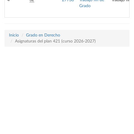
4
27738
Trabajo fin de
Trabajo fin 
Grado
Inicio
Grado en Derecho
Asignaturas del plan 421 (curso 2026-2027)