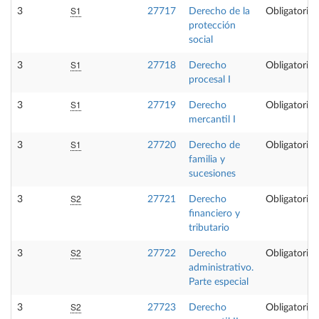
S1
3
27717
Derecho de la
Obligatoria
protección
social
S1
3
27718
Derecho
Obligatoria
procesal I
S1
3
27719
Derecho
Obligatoria
mercantil I
S1
3
27720
Derecho de
Obligatoria
familia y
sucesiones
S2
3
27721
Derecho
Obligatoria
financiero y
tributario
S2
3
27722
Derecho
Obligatoria
administrativo.
Parte especial
S2
3
27723
Derecho
Obligatoria