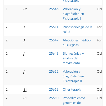
Fisioterapia
S2
1
25646
Valoración y
Obliga
diagnóstico en
Fisioterapia I
A
2
25611
Psicosociología de la
Forma
salud
A
2
25647
Afecciones médico-
Forma
quirúrgicas
A
2
25648
Biomecánica y
Obliga
análisis del
movimiento
A
2
25652
Valoración y
Obliga
diagnóstico en
Fisioterapia II
S1
2
25613
Cinesiterapia
Obliga
S1
2
25650
Procedimientos
Obliga
generales de