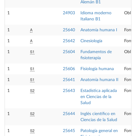
Alemán B1
1
24903
Idioma moderno
Obliga
Italiano B1
A
1
25640
Anatomía humana I
Forma
A
1
25642
Cinesiología
Forma
S1
1
25604
Fundamentos de
Obliga
fisioterapia
S1
1
25606
Fisiología humana
Forma
S1
1
25641
Anatomía humana II
Forma
S2
1
25643
Estadística aplicada
Forma
en Ciencias de la
Salud
S2
1
25644
Inglés científico en
Forma
Ciencias de la Salud
S2
1
25645
Patología general en
Forma