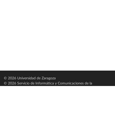
© 2026 Universidad de Zaragoza
© 2026 Servicio de Informática y Comunicaciones de la
Universidad de Zaragoza (
SICUZ
)
Universidad de Zaragoza
C/ Pedro Cerbuna, 12
ES-50009 Zaragoza
España / Spain
Tel: +34 976761000