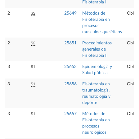
Fisioterapia I
S2
2
25649
Métodos de
Obliga
Fisioterapia en
procesos
musculoesqueléticos
S2
2
25651
Procedimientos
Obliga
generales de
Fisioterapia II
S1
3
25653
Epidemiología y
Obliga
Salud pública
S1
3
25656
Fisioterapia en
Obliga
traumatología,
reumatología y
deporte
S1
3
25657
Métodos de
Obliga
Fisioterapia en
procesos
neurológicos