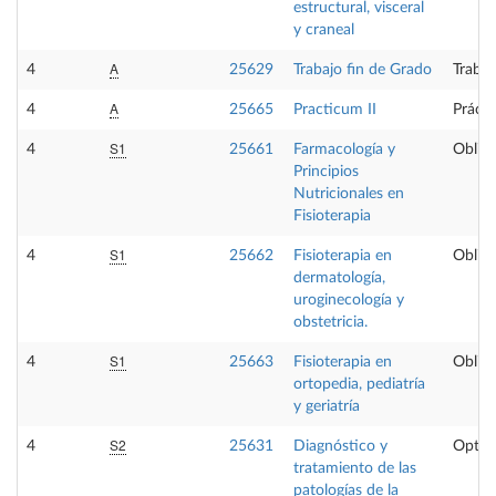
estructural, visceral
y craneal
A
4
25629
Trabajo fin de Grado
Trabaj
A
4
25665
Practicum II
Prácti
S1
4
25661
Farmacología y
Obliga
Principios
Nutricionales en
Fisioterapia
S1
4
25662
Fisioterapia en
Obliga
dermatología,
uroginecología y
obstetricia.
S1
4
25663
Fisioterapia en
Obliga
ortopedia, pediatría
y geriatría
S2
4
25631
Diagnóstico y
Optat
tratamiento de las
patologías de la