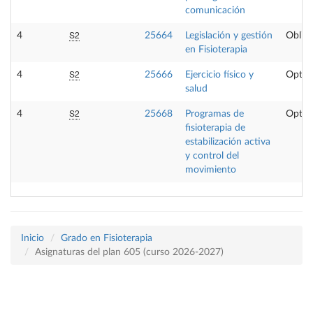
comunicación
S2
4
25664
Legislación y gestión
Obliga
en Fisioterapia
S2
4
25666
Ejercicio físico y
Optat
salud
S2
4
25668
Programas de
Optat
fisioterapia de
estabilización activa
y control del
movimiento
Inicio
Grado en Fisioterapia
Asignaturas del plan 605 (curso 2026-2027)