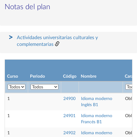
Notas del plan
Actividades universitarias culturales y
complementarias
Curso
Periodo
Código
Nombre
Caráct
1
24900
Idioma moderno
Obliga
Inglés B1
1
24901
Idioma moderno
Obliga
Francés B1
1
24902
Idioma moderno
Obliga