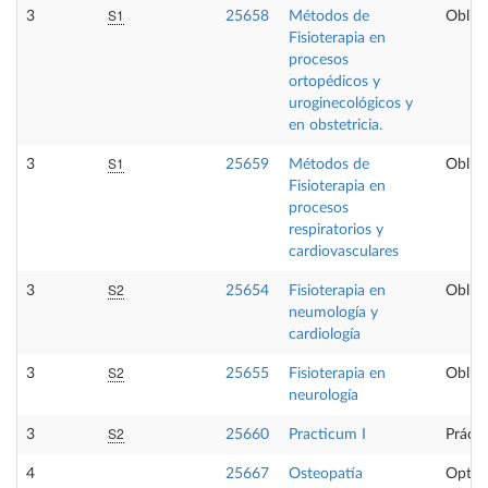
S1
3
25658
Métodos de
Obliga
Fisioterapia en
procesos
ortopédicos y
uroginecológicos y
en obstetricia.
S1
3
25659
Métodos de
Obliga
Fisioterapia en
procesos
respiratorios y
cardiovasculares
S2
3
25654
Fisioterapia en
Obliga
neumología y
cardiología
S2
3
25655
Fisioterapia en
Obliga
neurología
S2
3
25660
Practicum I
Prácti
4
25667
Osteopatía
Optat