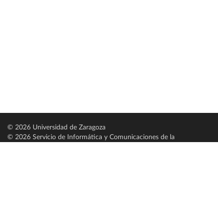
© 2026 Universidad de Zaragoza
© 2026 Servicio de Informática y Comunicaciones de la
Universidad de Zaragoza (
SICUZ
)
Universidad de Zaragoza
C/ Pedro Cerbuna, 12
ES-50009 Zaragoza
España / Spain
Tel: +34 976761000
ciu@unizar.es
Q-5018001-G