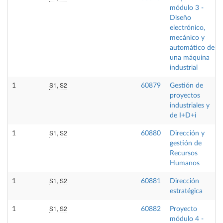
módulo 3 -
Diseño
electrónico,
mecánico y
automático de
una máquina
industrial
S1, S2
1
60879
Gestión de
proyectos
industriales y
de I+D+i
S1, S2
1
60880
Dirección y
gestión de
Recursos
Humanos
S1, S2
1
60881
Dirección
estratégica
S1, S2
1
60882
Proyecto
módulo 4 -