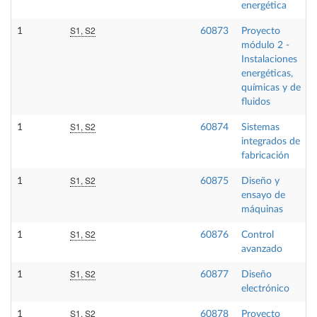
energética
S1, S2
1
60873
Proyecto
módulo 2 -
Instalaciones
energéticas,
químicas y de
fluidos
S1, S2
1
60874
Sistemas
integrados de
fabricación
S1, S2
1
60875
Diseño y
ensayo de
máquinas
S1, S2
1
60876
Control
avanzado
S1, S2
1
60877
Diseño
electrónico
S1, S2
1
60878
Proyecto