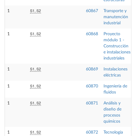
estructuras
S1, S2
1
60867
Transporte y
manutención
industrial
S1, S2
1
60868
Proyecto
módulo 1 -
Construcción
e instalaciones
industriales
S1, S2
1
60869
Instalaciones
eléctricas
S1, S2
1
60870
Ingeniería de
fluidos
S1, S2
1
60871
Análisis y
diseño de
procesos
químicos
S1, S2
1
60872
Tecnología