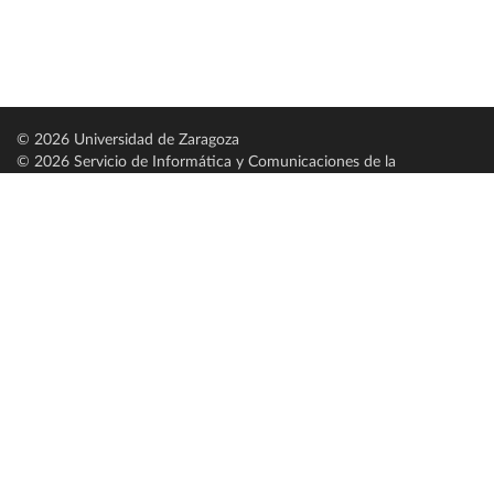
© 2026 Universidad de Zaragoza
© 2026 Servicio de Informática y Comunicaciones de la
Universidad de Zaragoza (
SICUZ
)
Universidad de Zaragoza
C/ Pedro Cerbuna, 12
ES-50009 Zaragoza
España / Spain
Tel: +34 976761000
ciu@unizar.es
Q-5018001-G
Servido por nodo: estudios
Aviso legal
|
Condiciones generales de uso
|
Política de privacidad