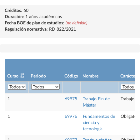
Créditos
: 60
Duración
: 1 años académicos
Fecha BOE de plan de estudios
:
(no definido)
Regulación normativa
: RD 822/2021
Curso
Periodo
Código
Nombre
Carácter
1
69975
Trabajo Fin de
Trabajo fi
Máster
1
69976
Fundamentos de
Obligatori
ciencia y
tecnología