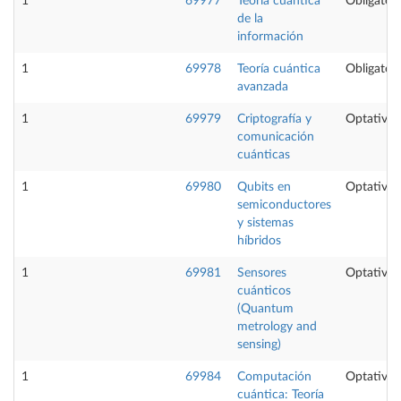
1
69977
Teoría cuántica
Obligatori
de la
información
1
69978
Teoría cuántica
Obligatori
avanzada
1
69979
Criptografía y
Optativa
comunicación
cuánticas
1
69980
Qubits en
Optativa
semiconductores
y sistemas
híbridos
1
69981
Sensores
Optativa
cuánticos
(Quantum
metrology and
sensing)
1
69984
Computación
Optativa
cuántica: Teoría