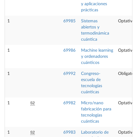
y aplicaciones
prácticas
1
69985
Sistemas
Optativa
abiertos y
termodinámica
cuántica
1
69986
Machine learning
Optativa
y ordenadores
cuánticos
1
69992
Congreso-
Obligatori
escuela de
tecnologías
cuánticas
S2
1
69982
Micro/nano
Optativa
fabricación para
tecnologías
cuánticas
S2
1
69983
Laboratorio de
Optativa